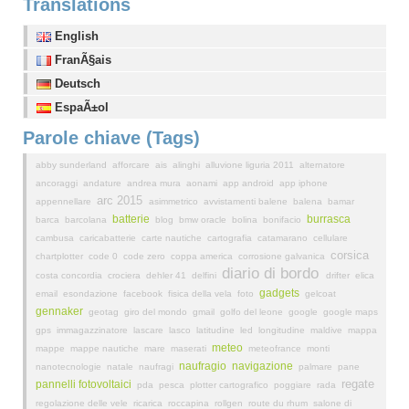
Translations
English
FranÃ§ais
Deutsch
EspaÃ±ol
Parole chiave (Tags)
abby sunderland
afforcare
ais
alinghi
alluvione liguria 2011
alternatore
ancoraggi
andature
andrea mura
aonami
app android
app iphone
arc 2015
appennellare
asimmetrico
avvistamenti balene
balena
bamar
batterie
burrasca
barca
barcolana
blog
bmw oracle
bolina
bonifacio
cambusa
caricabatterie
carte nautiche
cartografia
catamarano
cellulare
corsica
chartplotter
code 0
code zero
coppa america
corrosione galvanica
diario di bordo
costa concordia
crociera
dehler 41
delfini
drifter
elica
gadgets
email
esondazione
facebook
fisica della vela
foto
gelcoat
gennaker
geotag
giro del mondo
gmail
golfo del leone
google
google maps
gps
immagazzinatore
lascare
lasco
latitudine
led
longitudine
maldive
mappa
meteo
mappe
mappe nautiche
mare
maserati
meteofrance
monti
naufragio
navigazione
nanotecnologie
natale
naufragi
palmare
pane
regate
pannelli fotovoltaici
pda
pesca
plotter cartografico
poggiare
rada
regolazione delle vele
ricarica
roccapina
rollgen
route du rhum
salone di