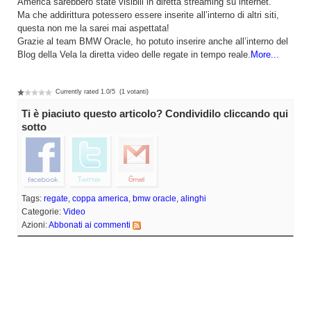
America sarebbero state visibili in diretta streaming su internet.
Ma che addirittura potessero essere inserite all’interno di altri siti,
questa non me la sarei mai aspettata!
Grazie al team BMW Oracle, ho potuto inserire anche all’interno del
Blog della Vela la diretta video delle regate in tempo reale.
More...
Currently rated
1.0
/
5
(
1
votanti)
Ti è piaciuto questo articolo? Condividilo cliccando qui
sotto
Tags:
regate
,
coppa america
,
bmw oracle
,
alinghi
Categorie:
Video
Azioni:
Abbonati ai commenti