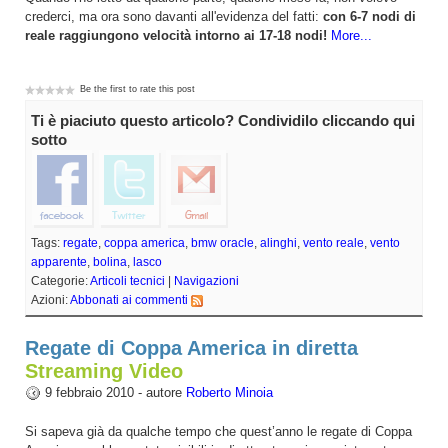
crederci, ma ora sono davanti all'evidenza del fatti:
con 6-7 nodi di
reale raggiungono velocità intorno ai 17-18 nodi!
More...
Be the first to rate this post
Ti è piaciuto questo articolo? Condividilo cliccando qui
sotto
Tags:
regate
,
coppa america
,
bmw oracle
,
alinghi
,
vento reale
,
vento
apparente
,
bolina
,
lasco
Categorie:
Articoli tecnici
|
Navigazioni
Azioni:
Abbonati ai commenti
Regate di Coppa America in diretta
Streaming Video
9 febbraio 2010 - autore
Roberto Minoia
Si sapeva già da qualche tempo che quest’anno le regate di Coppa