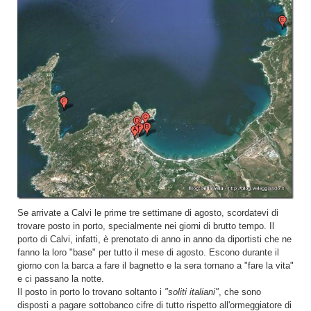
Se arrivate a Calvi le prime tre settimane di agosto, scordatevi di
trovare posto in porto, specialmente nei giorni di brutto tempo. Il
porto di Calvi, infatti, è prenotato di anno in anno da diportisti che ne
fanno la loro "base" per tutto il mese di agosto. Escono durante il
giorno con la barca a fare il bagnetto e la sera tornano a "fare la vita"
e ci passano la notte.
Il posto in porto lo trovano soltanto i
"soliti italiani"
, che sono
disposti a pagare sottobanco cifre di tutto rispetto all'ormeggiatore di