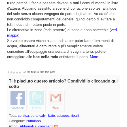
turno perché li faccia passare davanti a tutti i comuni mortali in lista
d'attesa. Abbiamo assistito a scene di corruzione svoltesi alla luce
del sole senza alcuna vergogna da parte degli attori. Va da sé che
non condivido comportamenti del genere, quindi cerco di evitare a
tutti i costi di mettere piede in porto.
Le alternative in zona (rade protette) ci sono e sono parecchie (
vedi
mappa
)
Se volete essere vicino alla cittadina per poter fare rifornimenti di
acqua, alimentari e carburante o più semplicemente volete
concedere all'equipaggio una serata di svaghi a terra, potete
ormeggiare alle
boe nella rada
antistante il porto.
More...
Be the first to rate this post
Ti è piaciuto questo articolo? Condividilo cliccando qui
sotto
Tags:
corsica
,
porto calvi
,
baie
,
spiagge
,
ripari
Categorie:
Portolano
Azioni:
Abbonati ai commenti