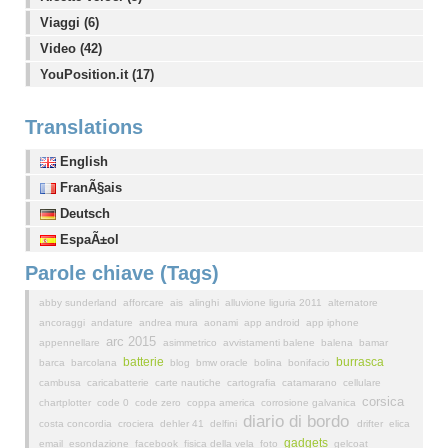
Viaggi (6)
Video (42)
YouPosition.it (17)
Translations
English
FranÃ§ais
Deutsch
EspaÃ±ol
Parole chiave (Tags)
abby sunderland
afforcare
ais
alinghi
alluvione liguria 2011
alternatore
ancoraggi
andature
andrea mura
aonami
app android
app iphone
arc 2015
appennellare
asimmetrico
avvistamenti balene
balena
bamar
batterie
burrasca
barca
barcolana
blog
bmw oracle
bolina
bonifacio
cambusa
caricabatterie
carte nautiche
cartografia
catamarano
cellulare
corsica
chartplotter
code 0
code zero
coppa america
corrosione galvanica
diario di bordo
costa concordia
crociera
dehler 41
delfini
drifter
elica
gadgets
email
esondazione
facebook
fisica della vela
foto
gelcoat