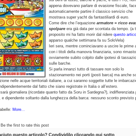
appena dovevano parlare di evasione fiscale, fa
automaticamente partire il classico servizio che
mostrava super yacht da fantastiliardi di euro.
Come dire che l’equazione
armatore = ricco eva
spolpare
era già data per scontata da tempo. (a t
proposito mi ha fatto morir dal ridere
questo artico
apparso qualche settimana fa su SoloVela)
Ieri sera, mentre cominciavano a uscire le prime 
con i titoli della manovra finanziaria, sono rimasto
ovviamente subito colpito dalle ipotesi di tassazi
sulle barche.
Si parla innanzi tutto di tassare non solo lo
stazionamento nei porti (posti barca) ma anche so
zione nelle acque territoriali italiane, a cui saranno soggette tutte le imbarcazi
indipendentemente dal fatto che siano registrate in Italia o all’estero.
sarà giornaliera (ricordate quanto fatto da Soru in Sardegna?), indifferenziata 
 e dipendente soltanto dalla lunghezza della barca: nessuno sconto previsto p
abelle:
More...
Be the first to rate this post
iaciuto questo articolo? Condividilo cliccando qui sotto