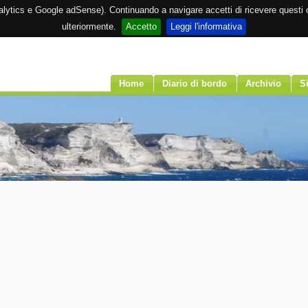
Analytics e Google adSense). Continuando a navigare accetti di ricevere questi c
ulteriormente.
Accetto
Leggi l'informativa
Home
Diario di bordo
Archivio
Si