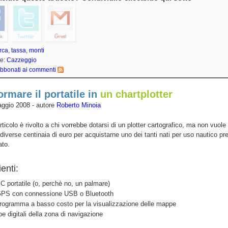
rca
,
tassa
,
monti
ie:
Cazzeggio
bbonati ai commenti
ormare il portatile in
un chartplotter
ggio 2008 - autore
Roberto Minoia
ticolo è rivolto a chi vorrebbe dotarsi di un plotter cartografico, ma non vuole
 diverse centinaia di euro per acquistarne uno dei tanti nati per uso nautico pr
ato.
enti:
C portatile (o, perchè no, un palmare)
PS con connessione USB o Bluetooth
rogramma a basso costo per la visualizzazione delle mappe
e digitali della zona di navigazione