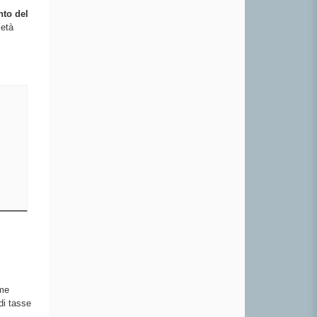
nto del
’età
 me
di tasse