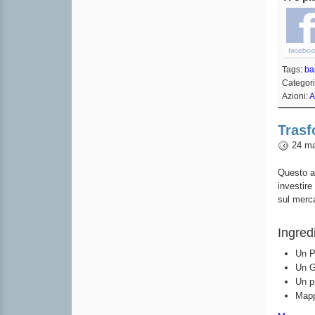
Tags:
ba
Categor
Azioni:
A
Trasf
24 ma
Questo ar
investire
sul merc
Ingredi
Un P
Un G
Un p
Mapp