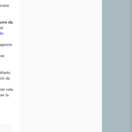
cevano
sore da
al
lo
agenzie
one
ltanto
oni da
per vela
er la