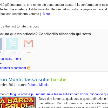
ità più importante, che rende più equa questa tassa, è la conferma dello
sco
le barche a vela
, e l’abbattimento ulteriore dell’importo da pagare in base all
rcazione (cosiddetta vetustà ).
More...
Be the first to rate this post
iaciuto questo articolo? Condividilo cliccando qui sotto
rca
,
tassa
,
monti
e:
bbonati ai commenti
no Monti: tassa sulle
barche
embre 2011 - autore
Roberto Minoia
amento:
leggi le notizie più recenti sulla tassa sulle imbarcazioni, cliccando qui
Devo dire la verità: qualcosa in questa direzione
l’aspettavo.. Da molto tempo ormai si vociferava 
sui beni di lusso, barche e yacht, e tutti i TG, non