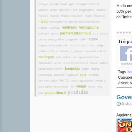
google
google maps
gps
immagazzinatore
Ma la nov
lascare
lasco
latitudine
led
longitudine
maldive
50% per 
mappa
mappe
mappe nautiche
mare
maserati
dell’imba
meteo
meteofrance
monti
nanotecnologie
naufragio
navigazione
natale
naufragi
pannelli fotovoltaici
palmare
pane
pda
pesca
regate
plotter cartografico
poggiare
rada
Ti è p
regolazione delle vele
ricarica
roccapina
rollgen
route du rhum
salone di genova
samantha davis
sardegna
sms
soldini
spi
spi asimmetrico
spinnaker
tassa
tassa imbarcazioni
tassa nautica
tempesta
tassa sulle barche
tonno
traina
Tags:
ba
vele
traversata
traverso
uragano
velocità
Categori
vento
vendee globe
vento apparente
vento di
Azioni:
A
viaggi
sardegna
vento reale
vhf
video
vmg
youtube
youposition.it
wifi
Gover
5 dic
Aggiorn