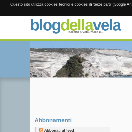
Questo sito utilizza cookies tecnici e cookies di 'terze parti' (Google 
blog
della
vela
barche a vela, mare e...
Abbonamenti
Abbonati al feed