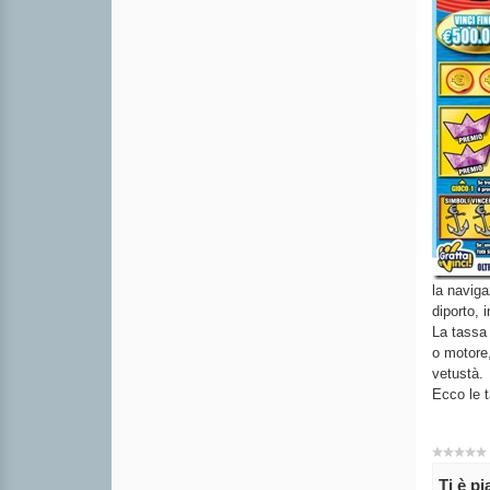
la naviga
diporto, 
La tassa 
o motore,
vetustà.
Ecco le t
Ti è p