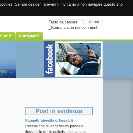
ookies. Se non desideri riceverli ti invitiamo a non navigare questo sito
Cerca anche nei commenti
ti utili
Contattami
Post in evidenza
Pannelli fotovoltaici flessibili
Recensione di leggerissimi pannelli
flessibili in silicio policristallino ad alto