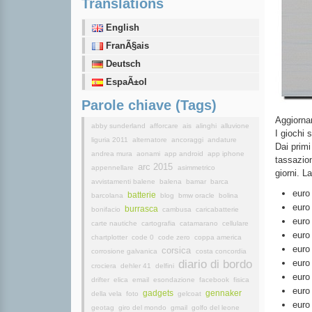
Translations
English
FranÃ§ais
Deutsch
EspaÃ±ol
Parole chiave (Tags)
Aggiorn
abby sunderland
afforcare
ais
alinghi
alluvione
I giochi 
liguria 2011
alternatore
ancoraggi
andature
Dai primi
andrea mura
aonami
app android
app iphone
tassazio
arc 2015
appennellare
asimmetrico
giorni. L
avvistamenti balene
balena
bamar
barca
euro
batterie
barcolana
blog
bmw oracle
bolina
euro
burrasca
bonifacio
cambusa
caricabatterie
euro
carte nautiche
cartografia
catamarano
cellulare
euro
chartplotter
code 0
code zero
coppa america
euro
corsica
corrosione galvanica
costa concordia
diario di bordo
euro
crociera
dehler 41
delfini
euro
drifter
elica
email
esondazione
facebook
fisica
euro
gadgets
gennaker
della vela
foto
gelcoat
euro
geotag
giro del mondo
gmail
golfo del leone