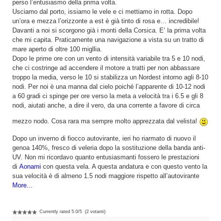
perso l’entusiasmo della prima volta.
Usciamo dal porto, issiamo le vele e ci mettiamo in rotta. Dopo
un’ora e mezza l’orizzonte a est è già tinto di rosa e… incredibile!
Davanti a noi si scorgono già i monti della Corsica. E’ la prima volta
che mi capita. Praticamente una navigazione a vista su un tratto di
mare aperto di oltre 100 migllia.
Dopo le prime ore con un vento di intensità variabile tra 5 e 10 nodi,
che ci costringe ad accendere il motore a tratti per non abbassare
troppo la media, verso le 10 si stabilizza un Nordest intorno agli 8-10
nodi. Per noi è una manna dal cielo poiché l’apparente di 10-12 nodi
a 60 gradi ci spinge per ore verso la meta a velocità tra i 6.5 e gli 8
nodi, aiutati anche, a dire il vero, da una corrente a favore di circa
mezzo nodo. Cosa rara ma sempre molto apprezzata dal velista!
Dopo un inverno di fiocco autovirante, ieri ho riarmato di nuovo il
genoa 140%, fresco di veleria dopo la sostituzione della banda anti-
UV. Non mi ricordavo quanto entusiasmanti fossero le prestazioni
di
Aonami
con questa vela. A questa andatura e con questo vento la
sua velocità è di almeno 1.5 nodi maggiore rispetto all’autovirante
More...
Currently rated
5.0
/
5
(
2
votanti)