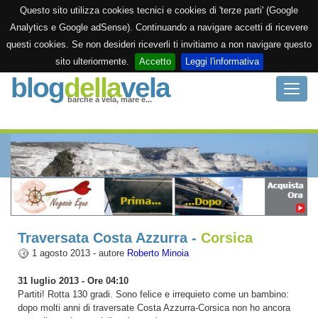
Questo sito utilizza cookies tecnici e cookies di 'terze parti' (Google
Analytics e Google adSense). Continuando a navigare accetti di ricevere
questi cookies. Se non desideri riceverli ti invitiamo a non navigare questo
sito ulteriormente.
Accetto
Leggi l'informativa
blog
della
vela
Toggle
barche a vela, mare e...
naviga
Home
Diario di bordo
Archivio
Siti utili
Traversata Costa Azzurra -
Corsica
1 agosto 2013 - autore
Roberto Minoia
Contattami
31 luglio 2013 - Ore 04:10
Partiti! Rotta 130 gradi. Sono felice e irrequieto come un bambino:
dopo molti anni di traversate Costa Azzurra-Corsica non ho ancora