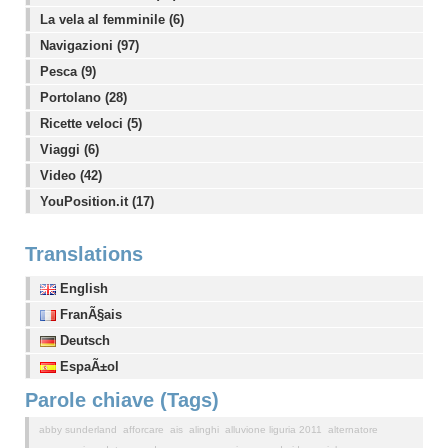
La vela al femminile (6)
Navigazioni (97)
Pesca (9)
Portolano (28)
Ricette veloci (5)
Viaggi (6)
Video (42)
YouPosition.it (17)
Translations
English
FranÃ§ais
Deutsch
EspaÃ±ol
Parole chiave (Tags)
abby sunderland
afforcare
ais
alinghi
alluvione liguria 2011
alternatore