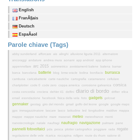
English
FranÃ§ais
Deutsch
EspaÃ±ol
Parole chiave (Tags)
abby sunderland
afforcare
ais
alinghi
alluvione liguria 2011
alternatore
ancoraggi
andature
andrea mura
aonami
app android
app iphone
arc 2015
appennellare
asimmetrico
avvistamenti balene
balena
bamar
batterie
burrasca
barca
barcolana
blog
bmw oracle
bolina
bonifacio
cambusa
caricabatterie
carte nautiche
cartografia
catamarano
cellulare
corsica
chartplotter
code 0
code zero
coppa america
corrosione galvanica
diario di bordo
costa concordia
crociera
dehler 41
delfini
drifter
elica
gadgets
email
esondazione
facebook
fisica della vela
foto
gelcoat
gennaker
geotag
giro del mondo
gmail
golfo del leone
google
google maps
gps
immagazzinatore
lascare
lasco
latitudine
led
longitudine
maldive
mappa
meteo
mappe
mappe nautiche
mare
maserati
meteofrance
monti
naufragio
navigazione
nanotecnologie
natale
naufragi
palmare
pane
regate
pannelli fotovoltaici
pda
pesca
plotter cartografico
poggiare
rada
regolazione delle vele
ricarica
roccapina
rollgen
route du rhum
salone di