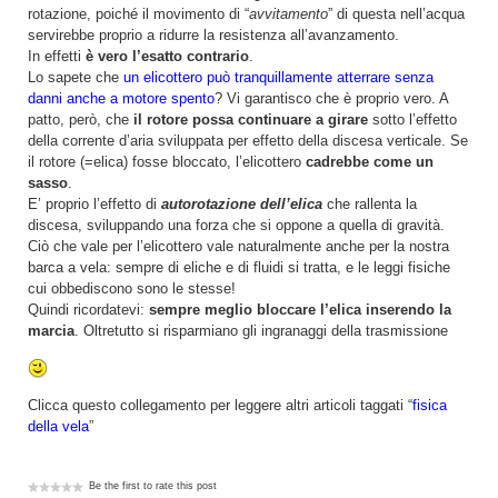
rotazione, poiché il movimento di “
avvitamento
” di questa nell’acqua
servirebbe proprio a ridurre la resistenza all’avanzamento.
In effetti
è vero l’esatto contrario
.
Lo sapete che
un elicottero può tranquillamente atterrare senza
danni anche a motore spento
? Vi garantisco che è proprio vero. A
patto, però, che
il rotore possa continuare a girare
sotto l’effetto
della corrente d’aria sviluppata per effetto della discesa verticale. Se
il rotore (=elica) fosse bloccato, l’elicottero
cadrebbe come un
sasso
.
E’ proprio l’effetto di
autorotazione dell’elica
che rallenta la
discesa, sviluppando una forza che si oppone a quella di gravità.
Ciò che vale per l’elicottero vale naturalmente anche per la nostra
barca a vela: sempre di eliche e di fluidi si tratta, e le leggi fisiche
cui obbediscono sono le stesse!
Quindi ricordatevi:
sempre meglio bloccare l’elica inserendo la
marcia
. Oltretutto si risparmiano gli ingranaggi della trasmissione
Clicca questo collegamento per leggere altri articoli taggati “
fisica
della vela
”
Be the first to rate this post