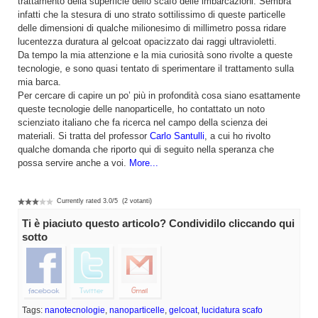
trattamento della superficie dello scafo delle imbarcazioni. Sembra
infatti che la stesura di uno strato sottilissimo di queste particelle
delle dimensioni di qualche milionesimo di millimetro possa ridare
lucentezza duratura al gelcoat opacizzato dai raggi ultravioletti.
Da tempo la mia attenzione e la mia curiosità sono rivolte a queste
tecnologie, e sono quasi tentato di sperimentare il trattamento sulla
mia barca.
Per cercare di capire un po’ più in profondità cosa siano esattamente
queste tecnologie delle nanoparticelle, ho contattato un noto
scienziato italiano che fa ricerca nel campo della scienza dei
materiali. Si tratta del professor
Carlo Santulli
, a cui ho rivolto
qualche domanda che riporto qui di seguito nella speranza che
possa servire anche a voi.
More...
Currently rated
3.0
/
5
(
2
votanti)
Ti è piaciuto questo articolo? Condividilo cliccando qui
sotto
Tags:
nanotecnologie
,
nanoparticelle
,
gelcoat
,
lucidatura scafo