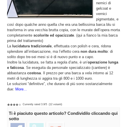
nemici di
gelcoat e
vernici
pigmentate, e
così dopo qualche anno quella che era una bellissima barca blu si
trasforma in una vecchia brutta copia, con le murate dell’opera morta
completamente
scolorite ed opacizzate
. (qui a fianco la mia barca
prima del trattamento)
La
lucidatura tradizionale
, effettuata con polish e cera, ridona
splendore all’imbarcazione, ma l’effetto cera
non dura molto
: di
solito dopo tre-sei mesi si è di nuovo punto e a capo.
Inoltre la lucidatura, se fatta a regola d’arte, è un’
operazione lunga
e faticosa
. Se eseguita da personale specializzato (cantiere) è
abbastanza
costosa
. Il prezzo per una barca a vela intorno ai 12
metri di lunghezza si aggira tra gli 800 e i 1000 euro.
Le soluzioni “definitive”, che durano di più sono sostanzialmente
due:
More...
Currently rated
3.9
/
5
(
12
votanti)
Ti è piaciuto questo articolo? Condividilo cliccando qui
sotto