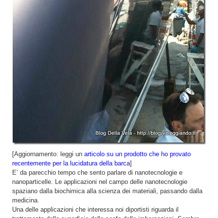
[Aggiornamento: leggi un
articolo su un prodotto che ho provato
recentemente per la lucidatura della barca
]
E’ da parecchio tempo che sento parlare di nanotecnologie e
nanoparticelle. Le applicazioni nel campo delle nanotecnologie
spaziano dalla biochimica alla scienza dei materiali, passando dalla
medicina.
Una delle applicazioni che interessa noi diportisti riguarda il