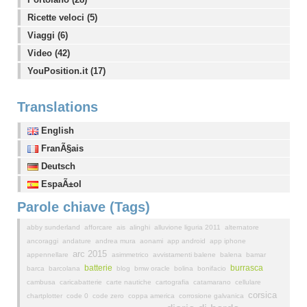
Ricette veloci (5)
Viaggi (6)
Video (42)
YouPosition.it (17)
Translations
English
FranÃ§ais
Deutsch
EspaÃ±ol
Parole chiave (Tags)
abby sunderland
afforcare
ais
alinghi
alluvione liguria 2011
alternatore
ancoraggi
andature
andrea mura
aonami
app android
app iphone
arc 2015
appennellare
asimmetrico
avvistamenti balene
balena
bamar
batterie
burrasca
barca
barcolana
blog
bmw oracle
bolina
bonifacio
cambusa
caricabatterie
carte nautiche
cartografia
catamarano
cellulare
corsica
chartplotter
code 0
code zero
coppa america
corrosione galvanica