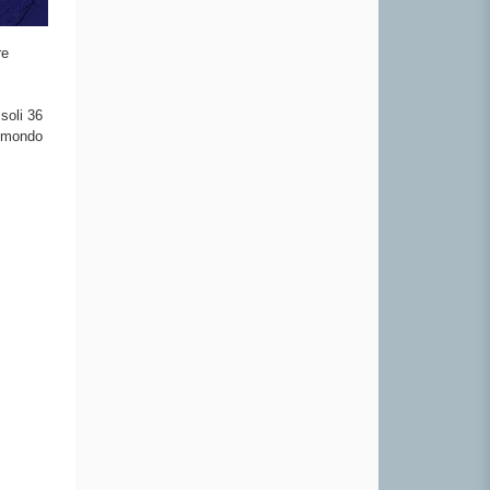
re
soli 36
l mondo