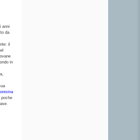
6 anni
ito da
te: il
el
iovane
mondo in
a,
sua
roresina
n poche
base.