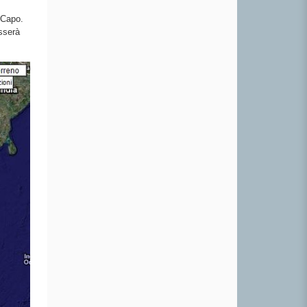
l Capo.
asserà