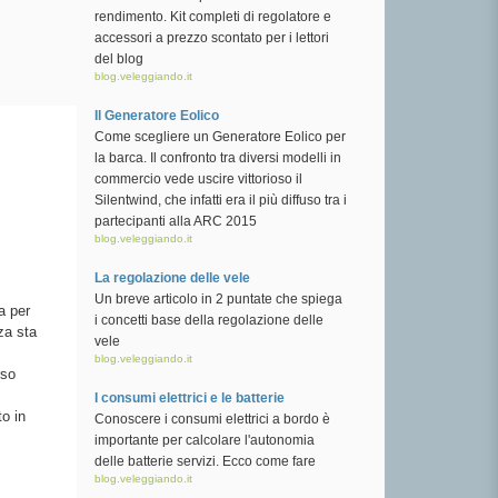
rendimento. Kit completi di regolatore e
accessori a prezzo scontato per i lettori
del blog
blog.veleggiando.it
Il Generatore Eolico
Come scegliere un Generatore Eolico per
la barca. Il confronto tra diversi modelli in
commercio vede uscire vittorioso il
Silentwind, che infatti era il più diffuso tra i
partecipanti alla ARC 2015
blog.veleggiando.it
La regolazione delle vele
Un breve articolo in 2 puntate che spiega
a per
i concetti base della regolazione delle
za sta
vele
blog.veleggiando.it
rso
I consumi elettrici e le batterie
o in
Conoscere i consumi elettrici a bordo è
importante per calcolare l'autonomia
delle batterie servizi. Ecco come fare
blog.veleggiando.it