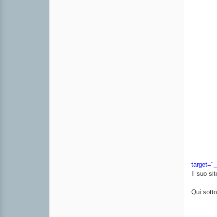
target="
Il suo si
Qui sotto