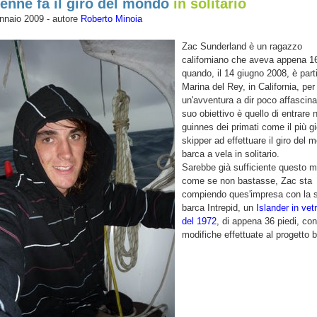
enne fa il giro del mondo
in solitario
nnaio 2009 - autore
Roberto Minoia
Zac Sunderland è un ragazzo
californiano che aveva appena 1
quando, il 14 giugno 2008, è part
Marina del Rey, in California, per
un'avventura a dir poco affascinan
suo obiettivo è quello di entrare n
guinnes dei primati come il più g
skipper ad effettuare il giro del 
barca a vela in solitario.
Sarebbe già sufficiente questo m
come se non bastasse, Zac sta
compiendo ques'impresa con la 
barca Intrepid, un
Islander in vet
del 1972
, di appena 36 piedi, co
modifiche effettuate al progetto 