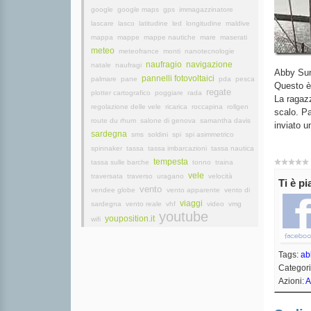
google
google maps
gps
immagazzinatore
lascare
lasco
latitudine
led
longitudine
maldive
mappa
mappe
mappe nautiche
mare
maserati
meteo
meteofrance
monti
nanotecnologie
naufragio
navigazione
natale
naufragi
Abby Sund
pannelli fotovoltaici
palmare
pane
pda
pesca
Questo è 
regate
plotter cartografico
poggiare
rada
La ragazz
regolazione delle vele
ricarica
roccapina
rollgen
scalo. Pa
route du rhum
salone di genova
samantha davis
inviato u
sardegna
sms
soldini
spi
spi asimmetrico
spinnaker
tassa
tassa imbarcazioni
tassa nautica
tempesta
tassa sulle barche
tonno
traina
vele
traversata
traverso
uragano
velocità
Ti è p
vento
vendee globe
vento apparente
vento di
viaggi
sardegna
vento reale
vhf
video
vmg
youtube
youposition.it
wifi
Tags:
ab
Categor
Azioni:
A