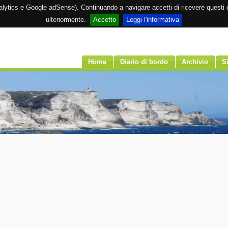
Analytics e Google adSense). Continuando a navigare accetti di ricevere questi c
ulteriormente.
Accetto
Leggi l'informativa
Home
Diario di bordo
Archivio
Si