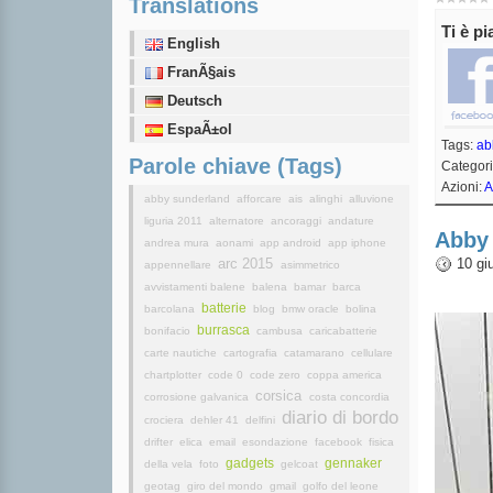
Translations
Ti è p
English
FranÃ§ais
Deutsch
EspaÃ±ol
Tags:
ab
Parole chiave (Tags)
Categor
Azioni:
A
abby sunderland
afforcare
ais
alinghi
alluvione
liguria 2011
alternatore
ancoraggi
andature
Abby 
andrea mura
aonami
app android
app iphone
arc 2015
10 gi
appennellare
asimmetrico
avvistamenti balene
balena
bamar
barca
batterie
barcolana
blog
bmw oracle
bolina
burrasca
bonifacio
cambusa
caricabatterie
carte nautiche
cartografia
catamarano
cellulare
chartplotter
code 0
code zero
coppa america
corsica
corrosione galvanica
costa concordia
diario di bordo
crociera
dehler 41
delfini
drifter
elica
email
esondazione
facebook
fisica
gadgets
gennaker
della vela
foto
gelcoat
geotag
giro del mondo
gmail
golfo del leone