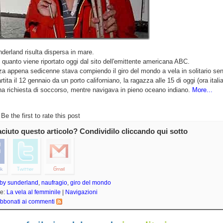
erland risulta dispersa in mare.
quanto viene riportato oggi dal sito dell'emittente americana ABC.
a appena sedicenne stava compiendo il giro del mondo a vela in solitario se
rtita il 12 gennaio da un porto californiano, la ragazza alle 15 di oggi (ora itali
na richiesta di soccorso, mentre navigava in pieno oceano indiano.
More...
Be the first to rate this post
iaciuto questo articolo? Condividilo cliccando qui sotto
by sunderland
,
naufragio
,
giro del mondo
ie:
La vela al femminile
|
Navigazioni
bbonati ai commenti