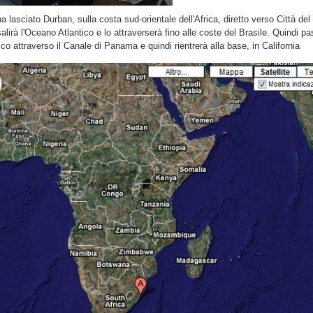
ha lasciato Durban, sulla costa sud-orientale dell'Africa, diretto verso Città de
salirà l'Oceano Atlantico e lo attraverserà fino alle coste del Brasile. Quindi p
ico attraverso il Canale di Panama e quindi rientrerà alla base, in California