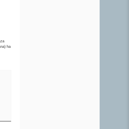
nza
ana) ha