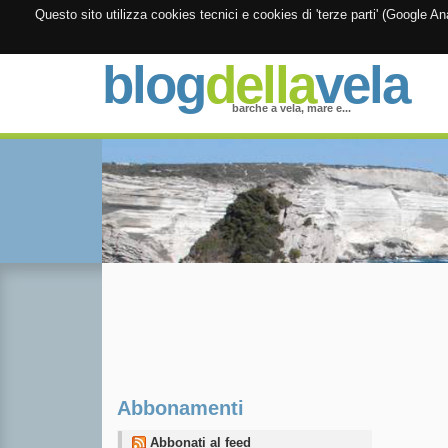
Questo sito utilizza cookies tecnici e cookies di 'terze parti' (Google 
blog
della
vela
barche a vela, mare e...
Abbonamenti
Abbonati al feed