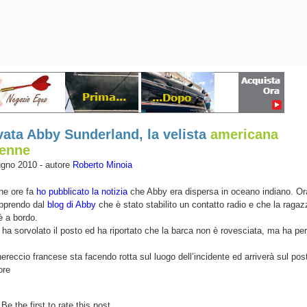
vata Abby Sunderland, la velista
americana
cenne
ugno 2010 - autore
Roberto Minoia
he ore fa
ho pubblicato la notizia
che Abby era dispersa in oceano indiano. Or
apprendo dal
blog di Abby
che è stato stabilito un contatto radio e che la ragaz
è a bordo.
ha sorvolato il posto ed ha riportato che la barca non è rovesciata, ma ha pe
reccio francese sta facendo rotta sul luogo dell’incidente ed arriverà sul post
ore
Be the first to rate this post