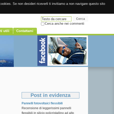
ookies. Se non desideri riceverli ti invitiamo a non navigare questo sito
Cerca anche nei commenti
ti utili
Contattami
Post in evidenza
Pannelli fotovoltaici flessibili
Recensione di leggerissimi pannelli
flessibili in silicio policristallino ad alto