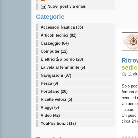
Nuovi post via email
Categorie
Accessori Nautica (35)
Articoli tecnici (82)
Cazzeggio (64)
Computer (12)
Elettricità a bordo (28)
Ritro
sedi
La vela al femminile (6)
11 gi
Navigazioni (97)
Pesca (9)
Solo poc
Portolano (28)
fortuna 
bene ed 
Ricette veloci (5)
Un aereo 
Viaggi (6)
l’albero.
Video (42)
Un pesche
circa 24 
YouPosition.it (17)