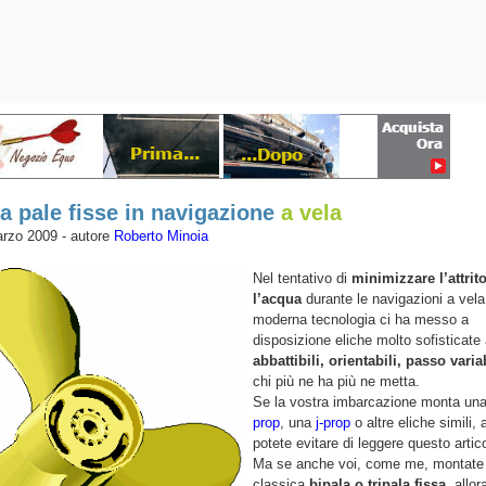
 a pale fisse in navigazione
a vela
rzo 2009 - autore
Roberto Minoia
Nel tentativo di
minimizzare l’attrit
l’acqua
durante le navigazioni a vela,
moderna tecnologia ci ha messo a
disposizione eliche molto sofisticate
abbattibili, orientabili, passo varia
chi più ne ha più ne metta.
Se la vostra imbarcazione monta un
prop
, una
j-prop
o altre eliche simili, a
potete evitare di leggere questo artico
Ma se anche voi, come me, montate 
classica
bipala o tripala fissa
, allor