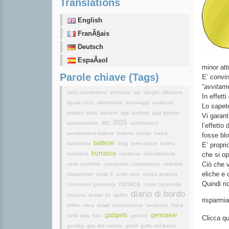
Translations
English
FranÃ§ais
Deutsch
EspaÃ±ol
minor att
Parole chiave (Tags)
E’ convin
“
avvitam
abby sunderland
afforcare
ais
alinghi
alluvione
In effetti
liguria 2011
alternatore
ancoraggi
andature
Lo sapet
andrea mura
aonami
app android
app iphone
Vi garant
arc 2015
appennellare
asimmetrico
l’effetto 
avvistamenti balene
balena
bamar
barca
fosse blo
batterie
barcolana
blog
bmw oracle
bolina
E’ proprio
burrasca
bonifacio
cambusa
caricabatterie
che si op
Ciò che v
carte nautiche
cartografia
catamarano
cellulare
eliche e 
chartplotter
code 0
code zero
coppa america
corsica
Quindi ri
corrosione galvanica
costa concordia
diario di bordo
crociera
dehler 41
delfini
risparmia
drifter
elica
email
esondazione
facebook
fisica
gadgets
gennaker
della vela
foto
gelcoat
Clicca qu
geotag
giro del mondo
gmail
golfo del leone