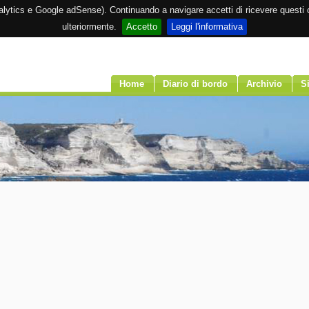
Analytics e Google adSense). Continuando a navigare accetti di ricevere questi c
ulteriormente.
Accetto
Leggi l'informativa
Home
Diario di bordo
Archivio
Si