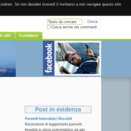
ookies. Se non desideri riceverli ti invitiamo a non navigare questo sito
Cerca anche nei commenti
ti utili
Contattami
Post in evidenza
Pannelli fotovoltaici flessibili
Recensione di leggerissimi pannelli
flessibili in silicio policristallino ad alto