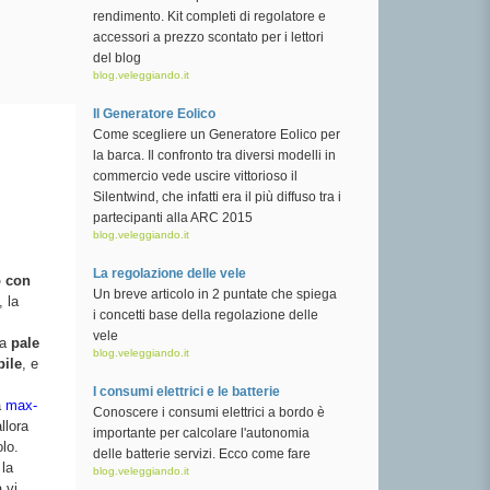
rendimento. Kit completi di regolatore e
accessori a prezzo scontato per i lettori
del blog
blog.veleggiando.it
Il Generatore Eolico
Come scegliere un Generatore Eolico per
la barca. Il confronto tra diversi modelli in
commercio vede uscire vittorioso il
Silentwind, che infatti era il più diffuso tra i
partecipanti alla ARC 2015
blog.veleggiando.it
La regolazione delle vele
o con
Un breve articolo in 2 puntate che spiega
 la
i concetti base della regolazione delle
vele
 a
pale
blog.veleggiando.it
bile
, e
I consumi elettrici e le batterie
a
max-
Conoscere i consumi elettrici a bordo è
llora
importante per calcolare l'autonomia
lo.
delle batterie servizi. Ecco come fare
la
blog.veleggiando.it
a vi