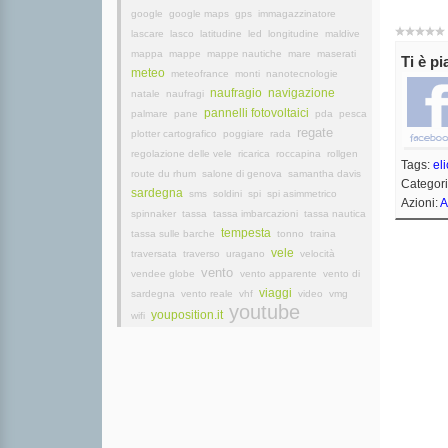
google
google maps
gps
immagazzinatore
lascare
lasco
latitudine
led
longitudine
maldive
mappa
mappe
mappe nautiche
mare
maserati
Ti è p
meteo
meteofrance
monti
nanotecnologie
naufragio
navigazione
natale
naufragi
pannelli fotovoltaici
palmare
pane
pda
pesca
regate
plotter cartografico
poggiare
rada
regolazione delle vele
ricarica
roccapina
rollgen
Tags:
el
route du rhum
salone di genova
samantha davis
Categori
sardegna
sms
soldini
spi
spi asimmetrico
Azioni:
A
spinnaker
tassa
tassa imbarcazioni
tassa nautica
tempesta
tassa sulle barche
tonno
traina
vele
traversata
traverso
uragano
velocità
vento
vendee globe
vento apparente
vento di
viaggi
sardegna
vento reale
vhf
video
vmg
youtube
youposition.it
wifi