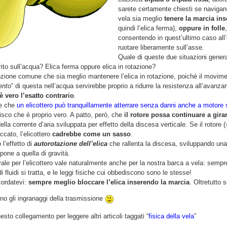
sarete certamente chiesti se navigan
vela sia meglio
tenere la marcia ins
quindi l’elica ferma),
oppure in folle
,
consentendo in quest’ultimo caso all’e
ruotare liberamente sull’asse.
Quale di queste due situazioni gener
rito sull’acqua? Elica ferma oppure elica in rotazione?
zione comune che sia meglio mantenere l’elica in rotazione, poiché il movime
ento
” di questa nell’acqua servirebbe proprio a ridurre la resistenza all’avanz
è vero l’esatto contrario
.
e che
un elicottero può tranquillamente atterrare senza danni anche a motore
isco che è proprio vero. A patto, però, che
il rotore possa continuare a gira
della corrente d’aria sviluppata per effetto della discesa verticale. Se il rotore (
ccato, l’elicottero
cadrebbe come un sasso
.
 l’effetto di
autorotazione dell’elica
che rallenta la discesa, sviluppando una
pone a quella di gravità.
ale per l’elicottero vale naturalmente anche per la nostra barca a vela: sempr
di fluidi si tratta, e le leggi fisiche cui obbediscono sono le stesse!
cordatevi:
sempre meglio bloccare l’elica inserendo la marcia
. Oltretutto s
no gli ingranaggi della trasmissione
esto collegamento per leggere altri articoli taggati “
fisica della vela
”