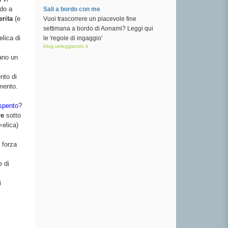
do a
Sali a bordo con me
erita
(e
Vuoi trascorrere un piacevole fine
settimana a bordo di Aonami? Leggi qui
lica di
le 'regole di ingaggio'
blog.veleggiando.it
ano un
nto di
amento.
 spento
?
re
sotto
=elica)
 forza
e di
i