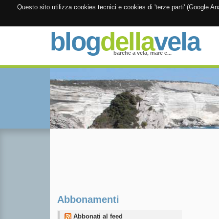
Questo sito utilizza cookies tecnici e cookies di 'terze parti' (Google 
blog
della
vela
barche a vela, mare e...
Abbonamenti
Abbonati al feed