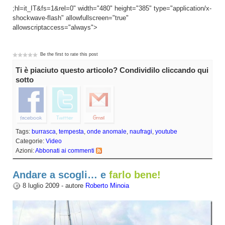
;hl=it_IT&fs=1&rel=0" width="480" height="385" type="application/x-
shockwave-flash" allowfullscreen="true"
allowscriptaccess="always">
Be the first to rate this post
Ti è piaciuto questo articolo? Condividilo cliccando qui
sotto
Tags:
burrasca
,
tempesta
,
onde anomale
,
naufragi
,
youtube
Categorie:
Video
Azioni:
Abbonati ai commenti
Andare a scogli… e
farlo bene!
8 luglio 2009 - autore
Roberto Minoia