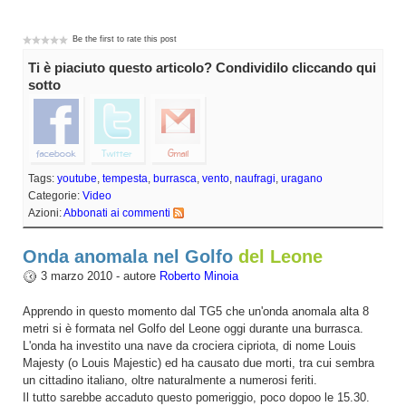
Be the first to rate this post
Ti è piaciuto questo articolo? Condividilo cliccando qui
sotto
Tags:
youtube
,
tempesta
,
burrasca
,
vento
,
naufragi
,
uragano
Categorie:
Video
Azioni:
Abbonati ai commenti
Onda anomala nel Golfo
del Leone
3 marzo 2010 - autore
Roberto Minoia
Apprendo in questo momento dal TG5 che un'onda anomala alta 8
metri si è formata nel Golfo del Leone oggi durante una burrasca.
L'onda ha investito una nave da crociera cipriota, di nome Louis
Majesty (o Louis Majestic) ed ha causato due morti, tra cui sembra
un cittadino italiano, oltre naturalmente a numerosi feriti.
Il tutto sarebbe accaduto questo pomeriggio, poco dopoo le 15.30.