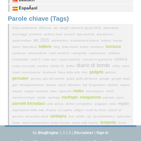
EspaÃ±ol
Parole chiave (Tags)
abby sunderland
afforcare
ais
alinghi
alluvione liguria 2011
alternatore
ancoraggi
andature
andrea mura
aonami
app android
app iphone
arc 2015
appennellare
asimmetrico
avvistamenti balene
balena
bamar
batterie
burrasca
barca
barcolana
blog
bmw oracle
bolina
bonifacio
cambusa
caricabatterie
carte nautiche
cartografia
catamarano
cellulare
corsica
chartplotter
code 0
code zero
coppa america
corrosione galvanica
diario di bordo
costa concordia
crociera
dehler 41
delfini
drifter
elica
gadgets
email
esondazione
facebook
fisica della vela
foto
gelcoat
gennaker
geotag
giro del mondo
gmail
golfo del leone
google
google maps
gps
immagazzinatore
lascare
lasco
latitudine
led
longitudine
maldive
mappa
meteo
mappe
mappe nautiche
mare
maserati
meteofrance
monti
naufragio
navigazione
nanotecnologie
natale
naufragi
palmare
pane
regate
pannelli fotovoltaici
pda
pesca
plotter cartografico
poggiare
rada
regolazione delle vele
ricarica
roccapina
rollgen
route du rhum
salone di
sardegna
genova
samantha davis
sms
soldini
spi
spi asimmetrico
spinnaker
tempesta
tassa
tassa imbarcazioni
tassa nautica
tassa sulle barche
tonno
vento
vele
traina
traversata
traverso
uragano
velocità
vendee globe
vento
By
BlogEngine
1.3.1.0 |
Disclaimer
|
Sign in
viaggi
apparente
vento di sardegna
vento reale
vhf
video
vmg
wifi