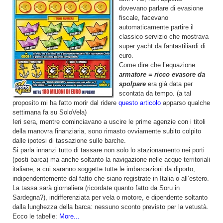
dovevano parlare di evasione
fiscale, facevano
automaticamente partire il
classico servizio che mostrava
super yacht da fantastiliardi di
euro.
Come dire che l’equazione
armatore = ricco evasore da
spolpare
era già data per
scontata da tempo. (a tal
proposito mi ha fatto morir dal ridere
questo articolo
apparso qualche
settimana fa su SoloVela)
Ieri sera, mentre cominciavano a uscire le prime agenzie con i titoli
della manovra finanziaria, sono rimasto ovviamente subito colpito
dalle ipotesi di tassazione sulle barche.
Si parla innanzi tutto di tassare non solo lo stazionamento nei porti
(posti barca) ma anche soltanto la navigazione nelle acque territoriali
italiane, a cui saranno soggette tutte le imbarcazioni da diporto,
indipendentemente dal fatto che siano registrate in Italia o all’estero.
La tassa sarà giornaliera (ricordate quanto fatto da Soru in
Sardegna?), indifferenziata per vela o motore, e dipendente soltanto
dalla lunghezza della barca: nessuno sconto previsto per la vetustà.
Ecco le tabelle:
More...