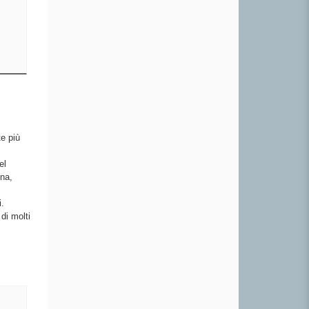
e più
el
gna,
.
 di molti