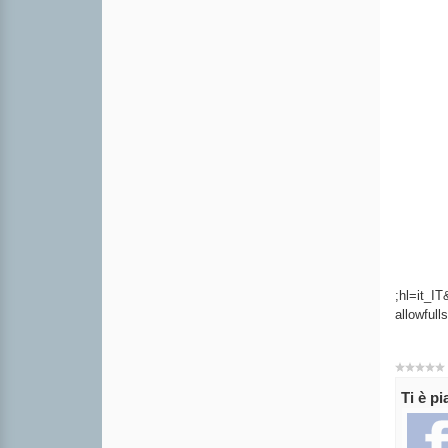
;hl=it_I
allowful
Ti è p