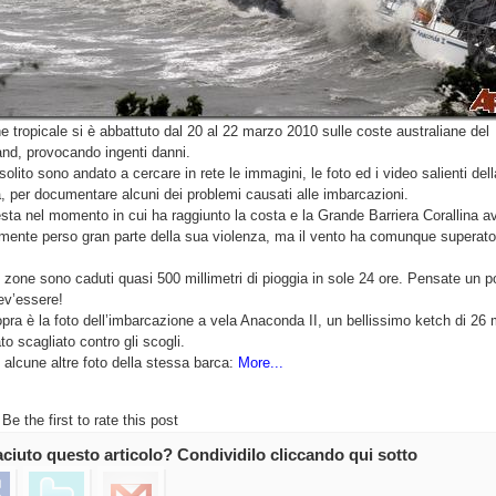
e tropicale si è abbattuto dal 20 al 22 marzo 2010 sulle coste australiane del
nd, provocando ingenti danni.
olito sono andato a cercare in rete le immagini, le foto ed i video salienti dell
 per documentare alcuni dei problemi causati alle imbarcazioni.
ta nel momento in cui ha raggiunto la costa e la Grande Barriera Corallina a
mente perso gran parte della sua violenza, ma il vento ha comunque superato
 zone sono caduti quasi 500 millimetri di pioggia in sole 24 ore. Pensate un p
ev’essere!
pra è la foto dell’imbarcazione a vela Anaconda II, un bellissimo ketch di 26 m
to scagliato contro gli scogli.
 alcune altre foto della stessa barca:
More...
Be the first to rate this post
iaciuto questo articolo? Condividilo cliccando qui sotto