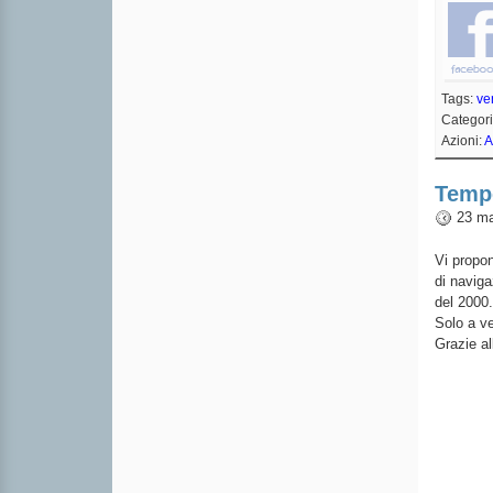
Tags:
ve
Categor
Azioni:
A
Tempe
23 ma
Vi propon
di naviga
del 2000.
Solo a ve
Grazie al