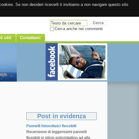
ookies. Se non desideri riceverli ti invitiamo a non navigare questo sito
Cerca anche nei commenti
ti utili
Contattami
Post in evidenza
Pannelli fotovoltaici flessibili
Recensione di leggerissimi pannelli
flessibili in silicio policristallino ad alto