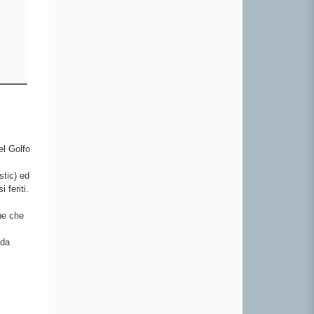
el Golfo
stic) ed
 feriti.
ne che
nda