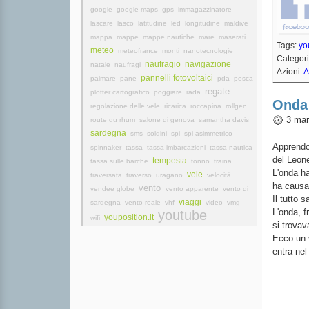
google
google maps
gps
immagazzinatore
lascare
lasco
latitudine
led
longitudine
maldive
mappa
mappe
mappe nautiche
mare
maserati
Tags:
yo
meteo
meteofrance
monti
nanotecnologie
Categor
naufragio
navigazione
natale
naufragi
Azioni:
A
pannelli fotovoltaici
palmare
pane
pda
pesca
regate
plotter cartografico
poggiare
rada
Onda
regolazione delle vele
ricarica
roccapina
rollgen
3 mar
route du rhum
salone di genova
samantha davis
sardegna
sms
soldini
spi
spi asimmetrico
Apprendo
spinnaker
tassa
tassa imbarcazioni
tassa nautica
del Leone
tempesta
tassa sulle barche
tonno
traina
L'onda ha
vele
traversata
traverso
uragano
velocità
ha causat
vento
vendee globe
vento apparente
vento di
Il tutto 
viaggi
sardegna
vento reale
vhf
video
vmg
L'onda, f
youtube
youposition.it
wifi
si trovav
Ecco un 
entra nel