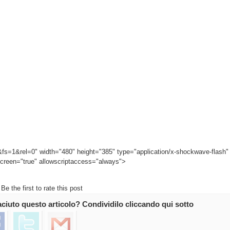
T&fs=1&rel=0" width="480" height="385" type="application/x-shockwave-flash"
lscreen="true" allowscriptaccess="always">
Be the first to rate this post
iaciuto questo articolo? Condividilo cliccando qui sotto