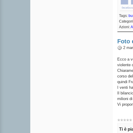
Tags:
bu
Categor
Azioni:
A
Foto 
2 mar
Ecco a vo
violente d
Chiaramen
corso del
quindi Fr
I venti h
Il bilanc
milioni di
Vi propo
Ti è p