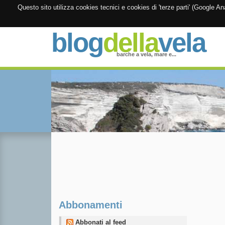
Questo sito utilizza cookies tecnici e cookies di 'terze parti' (Google 
blog
della
vela
barche a vela, mare e...
Abbonamenti
Abbonati al feed