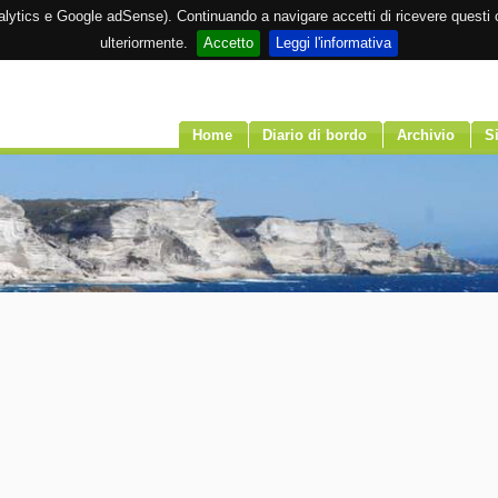
Analytics e Google adSense). Continuando a navigare accetti di ricevere questi c
ulteriormente.
Accetto
Leggi l'informativa
Home
Diario di bordo
Archivio
Si