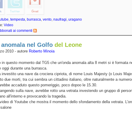
utube
,
tempesta
,
burrasca
,
vento
,
naufragi
,
uragano
ie:
Video
bbonati ai commenti
 anomala nel Golfo
del Leone
zo 2010 - autore
Roberto Minoia
 in questo momento dal TG5 che un'onda anomala alta 8 metri si è formata n
 oggi durante una burrasca.
 investito una nave da crociera cipriota, di nome Louis Majesty (o Louis Maje
o due morti, tra cui sembra un cittadino italiano, oltre naturalmente a numerosi
sarebbe accaduto questo pomeriggio, poco dopoo le 15.30.
rangendo sulla nave, avrebbe rotto una vetrata investendo un gruppo di perso
ano all'interno e provocando la tragedia.
video di Youtube che mostra il momento dello sfondamento della vetrata. L'o
 salone