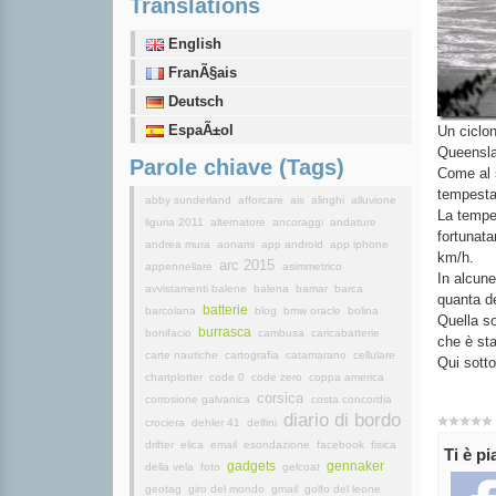
Translations
English
FranÃ§ais
Deutsch
EspaÃ±ol
Un ciclon
Queensla
Parole chiave (Tags)
Come al s
tempesta,
abby sunderland
afforcare
ais
alinghi
alluvione
La tempes
liguria 2011
alternatore
ancoraggi
andature
fortunata
andrea mura
aonami
app android
app iphone
km/h.
arc 2015
appennellare
asimmetrico
In alcune
avvistamenti balene
balena
bamar
barca
quanta d
batterie
barcolana
blog
bmw oracle
bolina
Quella so
burrasca
bonifacio
cambusa
caricabatterie
che è sta
carte nautiche
cartografia
catamarano
cellulare
Qui sotto
chartplotter
code 0
code zero
coppa america
corsica
corrosione galvanica
costa concordia
diario di bordo
crociera
dehler 41
delfini
drifter
elica
email
esondazione
facebook
fisica
Ti è p
gadgets
gennaker
della vela
foto
gelcoat
geotag
giro del mondo
gmail
golfo del leone