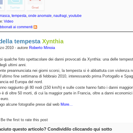
rrasca
,
tempesta
,
onde anomale
,
naufragi
,
youtube
ie:
Video
bbonati ai commenti
della tempesta
Xynthia
zo 2010 - autore
Roberto Minoia
i qualche foto spettacolare dei danni provocati da Xynthia: una delle tempest
egli ultimi anni.
te preannunciata nei giorni scorsi, la tempesta si è abbattuta con violenza n
l’ultimo fine settimana di febbraio 2010, interessando prima Portogallo e Spa
ancia ed Europa del nord.
anno raggiunto gli 80 nodi (150 km/h) e sulle coste hanno fatto i danni maggiori
io è di oltre 50 morti, di cui la maggior parte in Francia, oltre a danni economici
 euro.
ngo alcune fotografie prese dal web
More...
Be the first to rate this post
iaciuto questo articolo? Condividilo cliccando qui sotto