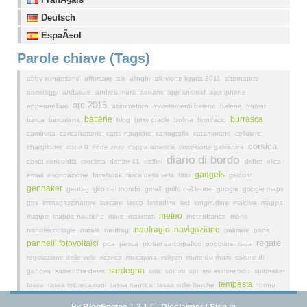
Deutsch
EspaÃ±ol
Parole chiave (Tags)
abby sunderland
afforcare
ais
alinghi
alluvione liguria 2011
alternatore
ancoraggi
andature
andrea mura
aonami
app android
app iphone
arc 2015
appennellare
asimmetrico
avvistamenti balene
balena
bamar
batterie
burrasca
barca
barcolana
blog
bmw oracle
bolina
bonifacio
cambusa
caricabatterie
carte nautiche
cartografia
catamarano
cellulare
corsica
chartplotter
code 0
code zero
coppa america
corrosione galvanica
diario di bordo
costa concordia
crociera
dehler 41
delfini
drifter
elica
gadgets
email
esondazione
facebook
fisica della vela
foto
gelcoat
gennaker
geotag
giro del mondo
gmail
golfo del leone
google
google maps
gps
immagazzinatore
lascare
lasco
latitudine
led
longitudine
maldive
mappa
meteo
mappe
mappe nautiche
mare
maserati
meteofrance
monti
naufragio
navigazione
nanotecnologie
natale
naufragi
palmare
pane
regate
pannelli fotovoltaici
pda
pesca
plotter cartografico
poggiare
rada
regolazione delle vele
ricarica
roccapina
rollgen
route du rhum
salone di
sardegna
genova
samantha davis
sms
soldini
spi
spi asimmetrico
spinnaker
tempesta
tassa
tassa imbarcazioni
tassa nautica
tassa sulle barche
tonno
vento
vele
traina
traversata
traverso
uragano
velocità
vendee globe
vento
By
BlogEngine
1.3.1.0 |
Disclaimer
|
Sign in