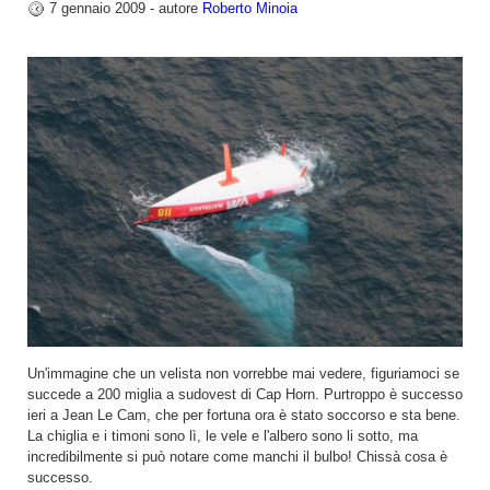
7 gennaio 2009 - autore
Roberto Minoia
Un'immagine che un velista non vorrebbe mai vedere, figuriamoci se
succede a 200 miglia a sudovest di Cap Horn. Purtroppo è successo
ieri a Jean Le Cam, che per fortuna ora è stato soccorso e sta bene.
La chiglia e i timoni sono lì, le vele e l'albero sono li sotto, ma
incredibilmente si può notare come manchi il bulbo! Chissà cosa è
successo.