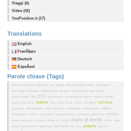
Viaggi (6)
Video (42)
YouPosition.it (17)
Translations
English
FranÃ§ais
Deutsch
EspaÃ±ol
Parole chiave (Tags)
abby sunderland
afforcare
ais
alinghi
alluvione liguria 2011
alternatore
ancoraggi
andature
andrea mura
aonami
app android
app iphone
arc 2015
appennellare
asimmetrico
avvistamenti balene
balena
bamar
batterie
burrasca
barca
barcolana
blog
bmw oracle
bolina
bonifacio
cambusa
caricabatterie
carte nautiche
cartografia
catamarano
cellulare
corsica
chartplotter
code 0
code zero
coppa america
corrosione galvanica
diario di bordo
costa concordia
crociera
dehler 41
delfini
drifter
elica
gadgets
email
esondazione
facebook
fisica della vela
foto
gelcoat