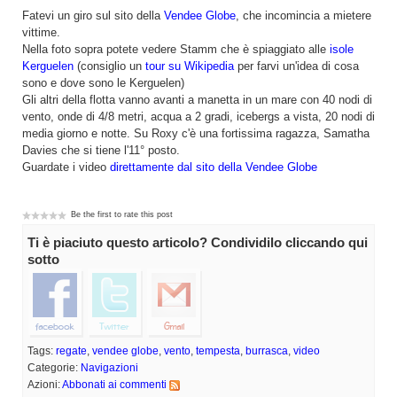
Fatevi un giro sul sito della
Vendee Globe
, che incomincia a mietere
vittime.
Nella foto sopra potete vedere Stamm che è spiaggiato alle
isole
Kerguelen
(consiglio un
tour su Wikipedia
per farvi un'idea di cosa
sono e dove sono le Kerguelen)
Gli altri della flotta vanno avanti a manetta in un mare con 40 nodi di
vento, onde di 4/8 metri, acqua a 2 gradi, icebergs a vista, 20 nodi di
media giorno e notte. Su Roxy c'è una fortissima ragazza, Samatha
Davies che si tiene l'11° posto.
Guardate i video
direttamente dal sito della Vendee Globe
Be the first to rate this post
Ti è piaciuto questo articolo? Condividilo cliccando qui
sotto
Tags:
regate
,
vendee globe
,
vento
,
tempesta
,
burrasca
,
video
Categorie:
Navigazioni
Azioni:
Abbonati ai commenti