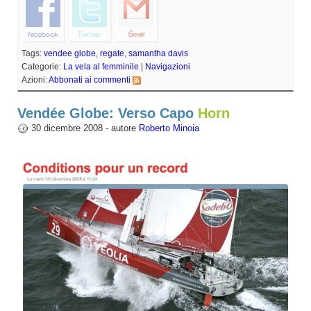
Tags:
vendee globe
,
regate
,
samantha davis
Categorie:
La vela al femminile
|
Navigazioni
Azioni:
Abbonati ai commenti
Vendée Globe: Verso Capo
Horn
30 dicembre 2008 - autore
Roberto Minoia