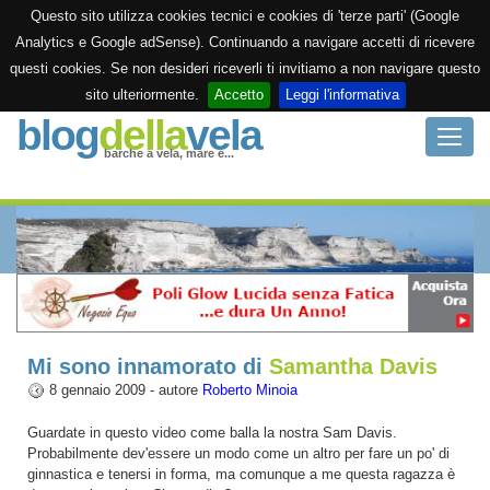
Questo sito utilizza cookies tecnici e cookies di 'terze parti' (Google
Analytics e Google adSense). Continuando a navigare accetti di ricevere
questi cookies. Se non desideri riceverli ti invitiamo a non navigare questo
sito ulteriormente.
Accetto
Leggi l'informativa
blog
della
vela
Toggle
barche a vela, mare e...
naviga
Home
Diario di bordo
Archivio
Siti utili
Mi sono innamorato di
Samantha Davis
8 gennaio 2009 - autore
Roberto Minoia
Contattami
Guardate in questo video come balla la nostra Sam Davis.
Probabilmente dev'essere un modo come un altro per fare un po' di
ginnastica e tenersi in forma, ma comunque a me questa ragazza è