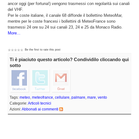
ancor oggi (per fortuna!) vengono trasmessi con regolarità sui canali
del VHF.
Per le coste italiane, il canale 68 diffonde il bollettino MeteoMar,
mentre per le coste francesi i bollettini di MeteoFrance sono
trasmessi 24 ore su 24 sui canali 23, 24 e 25 da Monaco Radio.
More...
Be the first to rate this post
Ti è piaciuto questo articolo? Condividilo cliccando qui
sotto
Tags:
meteo
,
meteofrance
,
cellulare
,
palmare
,
mare
,
vento
Categorie:
Articoli tecnici
Azioni:
Abbonati ai commenti