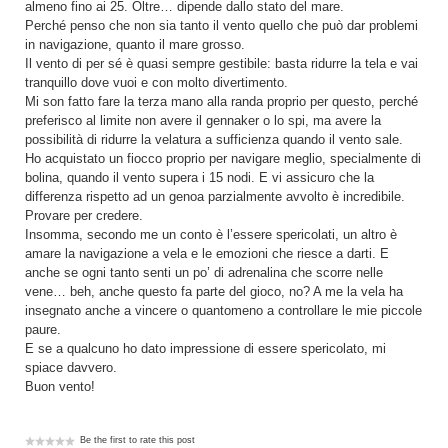
almeno fino ai 25. Oltre… dipende dallo stato del mare.
Perché penso che non sia tanto il vento quello che può dar problemi
in navigazione, quanto il mare grosso.
Il vento di per sé è quasi sempre gestibile: basta ridurre la tela e vai
tranquillo dove vuoi e con molto divertimento.
Mi son fatto fare la terza mano alla randa proprio per questo, perché
preferisco al limite non avere il gennaker o lo spi, ma avere la
possibilità di ridurre la velatura a sufficienza quando il vento sale.
Ho acquistato un fiocco proprio per navigare meglio, specialmente di
bolina, quando il vento supera i 15 nodi. E vi assicuro che la
differenza rispetto ad un genoa parzialmente avvolto è incredibile.
Provare per credere.
Insomma, secondo me un conto è l’essere spericolati, un altro è
amare la navigazione a vela e le emozioni che riesce a darti. E
anche se ogni tanto senti un po’ di adrenalina che scorre nelle
vene… beh, anche questo fa parte del gioco, no? A me la vela ha
insegnato anche a vincere o quantomeno a controllare le mie piccole
paure.
E se a qualcuno ho dato impressione di essere spericolato, mi
spiace davvero.
Buon vento!
Be the first to rate this post