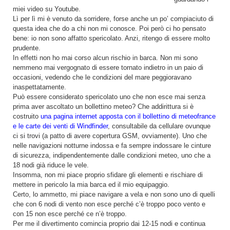
miei video su Youtube.
Lì per lì mi è venuto da sorridere, forse anche un po’ compiaciuto di
questa idea che do a chi non mi conosce. Poi però ci ho pensato
bene: io non sono affatto spericolato. Anzi, ritengo di essere molto
prudente.
In effetti non ho mai corso alcun rischio in barca. Non mi sono
nemmeno mai vergognato di essere tornato indietro in un paio di
occasioni, vedendo che le condizioni del mare peggioravano
inaspettatamente.
Può essere considerato spericolato uno che non esce mai senza
prima aver ascoltato un bollettino meteo? Che addirittura si è
costruito
una pagina internet apposta con il bollettino di meteofrance
e le carte dei venti di Windfinder
, consultabile da cellulare ovunque
ci si trovi (a patto di avere copertura GSM, ovviamente). Uno che
nelle navigazioni notturne indossa e fa sempre indossare le cinture
di sicurezza, indipendentemente dalle condizioni meteo, uno che a
18 nodi già riduce le vele.
Insomma, non mi piace proprio sfidare gli elementi e rischiare di
mettere in pericolo la mia barca ed il mio equipaggio.
Certo, lo ammetto, mi piace navigare a vela e non sono uno di quelli
che con 6 nodi di vento non esce perché c’è troppo poco vento e
con 15 non esce perché ce n’è troppo.
Per me il divertimento comincia proprio dai 12-15 nodi e continua