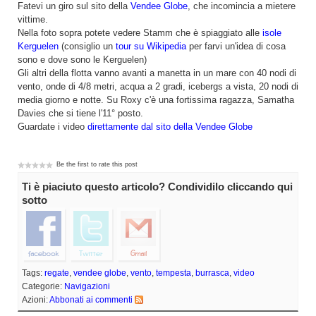
Fatevi un giro sul sito della
Vendee Globe
, che incomincia a mietere
vittime.
Nella foto sopra potete vedere Stamm che è spiaggiato alle
isole
Kerguelen
(consiglio un
tour su Wikipedia
per farvi un'idea di cosa
sono e dove sono le Kerguelen)
Gli altri della flotta vanno avanti a manetta in un mare con 40 nodi di
vento, onde di 4/8 metri, acqua a 2 gradi, icebergs a vista, 20 nodi di
media giorno e notte. Su Roxy c'è una fortissima ragazza, Samatha
Davies che si tiene l'11° posto.
Guardate i video
direttamente dal sito della Vendee Globe
Be the first to rate this post
Ti è piaciuto questo articolo? Condividilo cliccando qui
sotto
Tags:
regate
,
vendee globe
,
vento
,
tempesta
,
burrasca
,
video
Categorie:
Navigazioni
Azioni:
Abbonati ai commenti