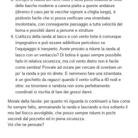
delle barche moderne a carena piatta a queste andature
(diverso il caso per le
vecchie signore
a chiglia lunga), è
piuttosto facile che si possa verificare una strambata
involontaria, con conseguente passaggio a tutta velocità del
boma e possibili danni a persone e strutture
L’utilizzo della randa al lasco e con vento forte è comunque
impegnativo e può essere addirittura pericoloso se
l’equipaggio è inesperto. Avete provato a ridurre la randa al
lasco con un ventaccio? Di bolina è quasi sempre possibile
farlo in relativa sicurezza, ma col vento dietro non è facile
come sembra! Provate ad orzare per cercare di sventare un
po’ la randa e poi mi direte. E nemmeno fare una strambata
è un giochetto da ragazzi quando il vento soffia a 40 nodi e
oltre: se timoniere e randista non sono perfettamente
coordinati si rischia di fare dei grossi danni.
Morale della favola: per quanto mi riguarda io continuerò a fare come
ho sempre fatto, ammainando la randa e lasciando a riva soltanto il
mio bel fiocco avvolgibile, che posso sempre ridurre in pochi
secondi dal pozzetto ed in piena sicurezza.
Voi che ne pensate?