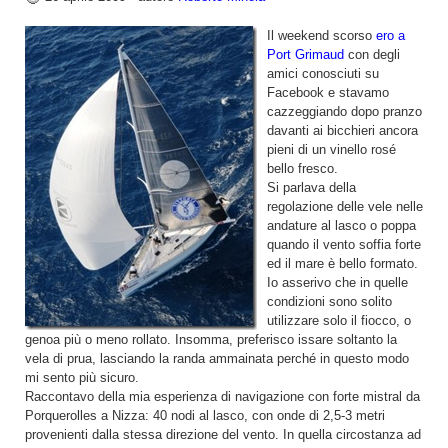
Il weekend scorso
ero a
Port Grimaud
con degli
amici conosciuti su
Facebook e stavamo
cazzeggiando dopo pranzo
davanti ai bicchieri ancora
pieni di un vinello rosé
bello fresco.
Si parlava della
regolazione delle vele nelle
andature al lasco o poppa
quando il vento soffia forte
ed il mare è bello formato.
Io asserivo che in quelle
condizioni sono solito
utilizzare solo il fiocco, o
genoa più o meno rollato. Insomma, preferisco issare soltanto la
vela di prua, lasciando la randa ammainata perché in questo modo
mi sento più sicuro.
Raccontavo della mia esperienza di navigazione con forte mistral da
Porquerolles a Nizza: 40 nodi al lasco, con onde di 2,5-3 metri
provenienti dalla stessa direzione del vento. In quella circostanza ad