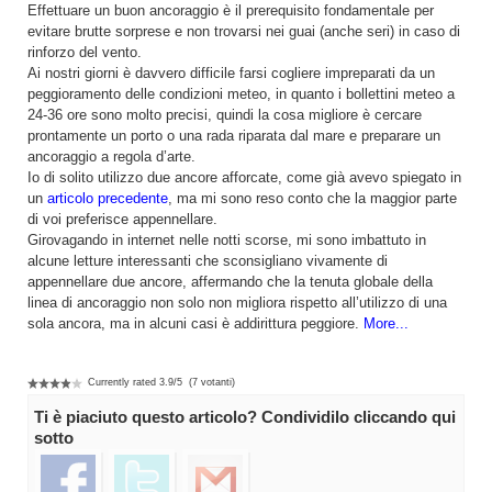
Effettuare un buon ancoraggio è il prerequisito fondamentale per
evitare brutte sorprese e non trovarsi nei guai (anche seri) in caso di
rinforzo del vento.
Ai nostri giorni è davvero difficile farsi cogliere impreparati da un
peggioramento delle condizioni meteo, in quanto i bollettini meteo a
24-36 ore sono molto precisi, quindi la cosa migliore è cercare
prontamente un porto o una rada riparata dal mare e preparare un
ancoraggio a regola d’arte.
Io di solito utilizzo due ancore afforcate, come già avevo spiegato in
un
articolo precedente
, ma mi sono reso conto che la maggior parte
di voi preferisce appennellare.
Girovagando in internet nelle notti scorse, mi sono imbattuto in
alcune letture interessanti che sconsigliano vivamente di
appennellare due ancore, affermando che la tenuta globale della
linea di ancoraggio non solo non migliora rispetto all’utilizzo di una
sola ancora, ma in alcuni casi è addirittura peggiore.
More...
Currently rated
3.9
/
5
(
7
votanti)
Ti è piaciuto questo articolo? Condividilo cliccando qui
sotto