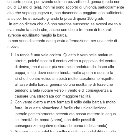
un certo punto, pur avendo solo un pezzettino di genoa (credo non
più di 10 mq di tela), non mi sono accorto di un’onda particolarmente
alta che sopraggiungeva e, non riuscendo a poggiare con sufficiente
anticipo, ho straorzato girando la prua di quasi 180 gradi.
Un amico diceva che ciò non sarebbe successo se avessi avuto a
riva anche la randa che, anche con due o tre mani di terzaroli,
avrebbe equilibrato meglio la barca.
Io non sono d’accordo con questa affermazione, per una serie di
motivi:
La randa è una vela orziera. Questo è vero nelle andature
strette, poiché sposta il centro velico a poppavia del centro
di deriva, ma è ancor più vero nelle andature dal lasco alla
poppa, in cui deve essere tenuta molto aperta e questo fa
sì che il centro velico si sposti molto lateralmente rispetto
all’asse della barca, generando una risultante di forze che
tendono a farla ruotare verso il vento e di conseguenza a
causare una straorzata con maggiore facilità
Con vento dietro e mare formato il rollio della barca è molto
forte. In questa situazione è facile che un’oscillazione
laterale particolarmente accentuata possa mettere in acqua
l’estremità del boma (varea), con delle possibili
conseguenze negative (rottura del boma o della randa)
Sempre a causa del forte rollio e della poca stabilità di rotta