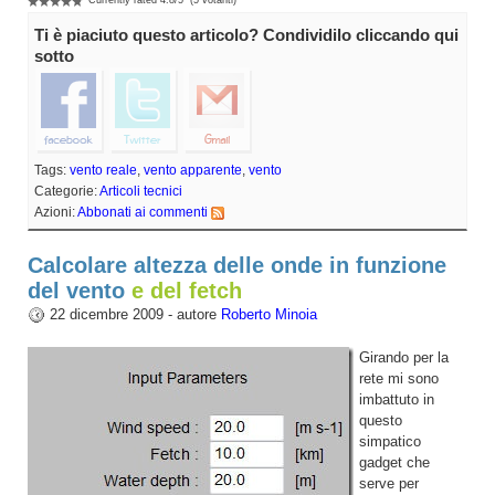
Currently rated
4.8
/
5
(
5
votanti)
Ti è piaciuto questo articolo? Condividilo cliccando qui
sotto
Tags:
vento reale
,
vento apparente
,
vento
Categorie:
Articoli tecnici
Azioni:
Abbonati ai commenti
Calcolare altezza delle onde in funzione
del vento
e del fetch
22 dicembre 2009 - autore
Roberto Minoia
Girando per la
rete mi sono
imbattuto in
questo
simpatico
gadget che
serve per