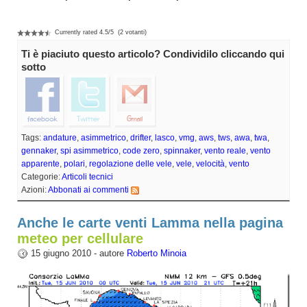
Currently rated
4.5
/
5
(
2
votanti)
Ti è piaciuto questo articolo? Condividilo cliccando qui
sotto
Tags:
andature
,
asimmetrico
,
drifter
,
lasco
,
vmg
,
aws
,
tws
,
awa
,
twa
,
gennaker
,
spi asimmetrico
,
code zero
,
spinnaker
,
vento reale
,
vento
apparente
,
polari
,
regolazione delle vele
,
vele
,
velocità
,
vento
Categorie:
Articoli tecnici
Azioni:
Abbonati ai commenti
Anche le carte venti Lamma nella pagina
meteo per cellulare
15 giugno 2010 - autore
Roberto Minoia