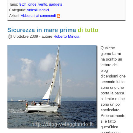
Tags:
fetch
,
onde
,
vento
,
gadgets
Categorie:
Articoli tecnici
Azioni:
Abbonati ai commenti
Sicurezza in mare prima
di tutto
8 ottobre 2009 - autore
Roberto Minoia
Qualche
giorno fa mi
ha scritto un
lettore del
blog
dicendomi che
secondo lui io
sono uno che
porta la barca
al limite e che
sono un po’
spericolato.
Probabilmente
si è fatto
quest’idea
guardando i