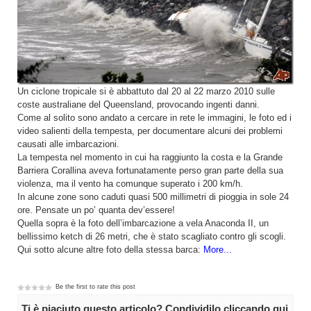
Un ciclone tropicale si è abbattuto dal 20 al 22 marzo 2010 sulle
coste australiane del Queensland, provocando ingenti danni.
Come al solito sono andato a cercare in rete le immagini, le foto ed i
video salienti della tempesta, per documentare alcuni dei problemi
causati alle imbarcazioni.
La tempesta nel momento in cui ha raggiunto la costa e la Grande
Barriera Corallina aveva fortunatamente perso gran parte della sua
violenza, ma il vento ha comunque superato i 200 km/h.
In alcune zone sono caduti quasi 500 millimetri di pioggia in sole 24
ore. Pensate un po’ quanta dev’essere!
Quella sopra è la foto dell’imbarcazione a vela Anaconda II, un
bellissimo ketch di 26 metri, che è stato scagliato contro gli scogli.
Qui sotto alcune altre foto della stessa barca:
More...
Be the first to rate this post
Ti è piaciuto questo articolo? Condividilo cliccando qui