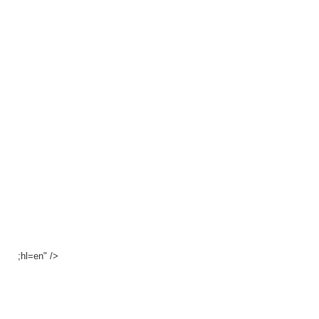
;hl=en" />