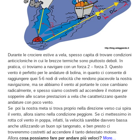
Durante le crociere estive a vela, spesso capita di trovare condizioni
anticicloniche in cui le brezze termiche sono piuttosto deboli. In
pratica, ci troviamo a navigare con un forza 2 – forza 3. Questo
vento è perfetto per le andature di bolina, in quanto ci consente di
raggiungere quei 5-6 nodi di velocità che rendono piacevole la nostra
navigazione, ma se abbiamo il vento al portante le cose cambiano
radicalmente, e spesso siamo costretti ad accendere il motore per
sopperire alle scarse prestazioni a vela che caratterizzano queste
andature con poco vento.
Se poi la nostra meta si trova proprio nella direzione verso cui spira
il vento, allora siamo nella condizione peggiore. Se ci mettessimo in
rotta col vento in poppa, infatti, la velocità sarebbe davvero bassa
anche utilizzando un buon spi tangonato, e ben presto ci
troveremmo costretti ad accendere il tanto detestato motore.
Allora
cosa possiamo fare per andare più veloci?
More...