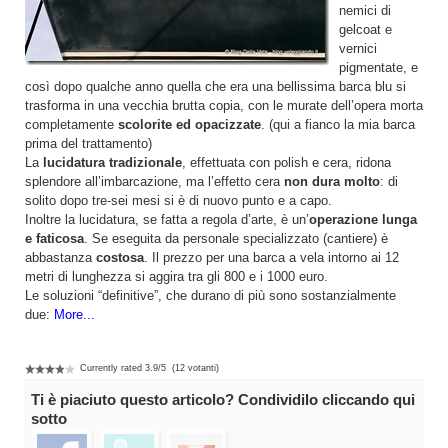
nemici di
gelcoat e
vernici
pigmentate, e
così dopo qualche anno quella che era una bellissima barca blu si
trasforma in una vecchia brutta copia, con le murate dell’opera morta
completamente
scolorite ed opacizzate
. (qui a fianco la mia barca
prima del trattamento)
La
lucidatura tradizionale
, effettuata con polish e cera, ridona
splendore all’imbarcazione, ma l’effetto cera
non dura molto
: di
solito dopo tre-sei mesi si è di nuovo punto e a capo.
Inoltre la lucidatura, se fatta a regola d’arte, è un’
operazione lunga
e faticosa
. Se eseguita da personale specializzato (cantiere) è
abbastanza
costosa
. Il prezzo per una barca a vela intorno ai 12
metri di lunghezza si aggira tra gli 800 e i 1000 euro.
Le soluzioni “definitive”, che durano di più sono sostanzialmente
due:
More...
Currently rated
3.9
/
5
(
12
votanti)
Ti è piaciuto questo articolo? Condividilo cliccando qui
sotto