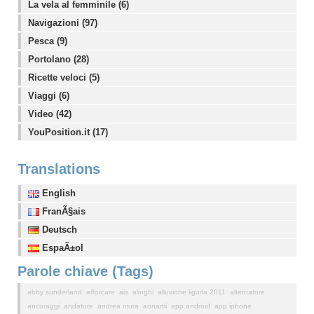
La vela al femminile (6)
Navigazioni (97)
Pesca (9)
Portolano (28)
Ricette veloci (5)
Viaggi (6)
Video (42)
YouPosition.it (17)
Translations
English
FranÃ§ais
Deutsch
EspaÃ±ol
Parole chiave (Tags)
abby sunderland
afforcare
ais
alinghi
alluvione liguria 2011
alternatore
ancoraggi
andature
andrea mura
aonami
app android
app iphone