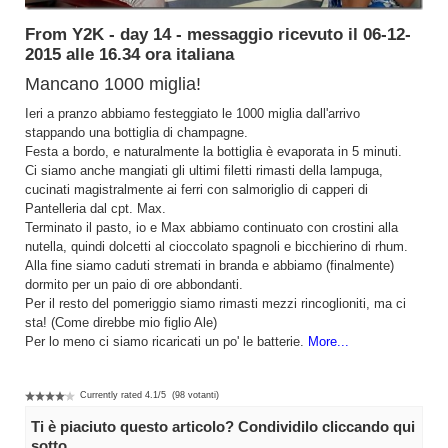
From Y2K - day 14 - messaggio ricevuto il 06-12-
2015 alle 16.34 ora italiana
Mancano 1000 miglia!
Ieri a pranzo abbiamo festeggiato le 1000 miglia dall'arrivo
stappando una bottiglia di champagne.
Festa a bordo, e naturalmente la bottiglia è evaporata in 5 minuti.
Ci siamo anche mangiati gli ultimi filetti rimasti della lampuga,
cucinati magistralmente ai ferri con salmoriglio di capperi di
Pantelleria dal cpt. Max.
Terminato il pasto, io e Max abbiamo continuato con crostini alla
nutella, quindi dolcetti al cioccolato spagnoli e bicchierino di rhum.
Alla fine siamo caduti stremati in branda e abbiamo (finalmente)
dormito per un paio di ore abbondanti.
Per il resto del pomeriggio siamo rimasti mezzi rincoglioniti, ma ci
sta! (Come direbbe mio figlio Ale)
Per lo meno ci siamo ricaricati un po' le batterie.
More...
Currently rated
4.1
/
5
(
98
votanti)
Ti è piaciuto questo articolo? Condividilo cliccando qui
sotto