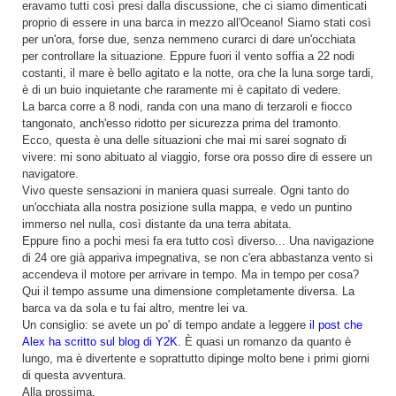
eravamo tutti così presi dalla discussione, che ci siamo dimenticati
proprio di essere in una barca in mezzo all'Oceano! Siamo stati così
per un'ora, forse due, senza nemmeno curarci di dare un'occhiata
per controllare la situazione. Eppure fuori il vento soffia a 22 nodi
costanti, il mare è bello agitato e la notte, ora che la luna sorge tardi,
è di un buio inquietante che raramente mi è capitato di vedere.
La barca corre a 8 nodi, randa con una mano di terzaroli e fiocco
tangonato, anch'esso ridotto per sicurezza prima del tramonto.
Ecco, questa è una delle situazioni che mai mi sarei sognato di
vivere: mi sono abituato al viaggio, forse ora posso dire di essere un
navigatore.
Vivo queste sensazioni in maniera quasi surreale. Ogni tanto do
un'occhiata alla nostra posizione sulla mappa, e vedo un puntino
immerso nel nulla, così distante da una terra abitata.
Eppure fino a pochi mesi fa era tutto così diverso... Una navigazione
di 24 ore già appariva impegnativa, se non c'era abbastanza vento si
accendeva il motore per arrivare in tempo. Ma in tempo per cosa?
Qui il tempo assume una dimensione completamente diversa. La
barca va da sola e tu fai altro, mentre lei va.
Un consiglio: se avete un po' di tempo andate a leggere
il post che
Alex ha scritto sul blog di Y2K
. È quasi un romanzo da quanto è
lungo, ma è divertente e soprattutto dipinge molto bene i primi giorni
di questa avventura.
Alla prossima.