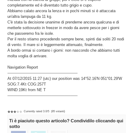
completamente ed è diventato tutto grigio e cupo.
Abbiamo calato ancora la lenza e in pochi minuti si è attaccata
un'altra lampuga da 11 kg.
C'è stata la decisione unanime di prenderne ancora qualcuna e di
metterle sottovuoto in freezer in modo da avere pesce per i giorni
che passeremo fra le isole.
Per il resto stiamo procedendo sempre bene, spinti dai soliti 20 nodi
di vento. Il mare si è leggermente attenuato, finalmente.
A bordo ormai si contano i giorni: non nascondo che abbiamo tutti
molta voglia di arrivare.
Navigation Report
-----------------------------------------------------------
At 07/12/2015 11:27 (utc) our position was 14°52.16'N 051°01.29'W
SOG:7.4Kt COG:257T
WIND:19Kt from NE T
-----------------------------------------------------------
Currently rated
3.0
/
5
(
95
votanti)
Ti è piaciuto questo articolo? Condividilo cliccando qui
sotto