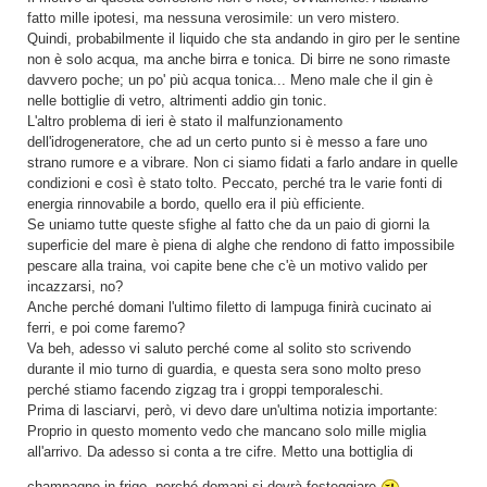
fatto mille ipotesi, ma nessuna verosimile: un vero mistero.
Quindi, probabilmente il liquido che sta andando in giro per le sentine
non è solo acqua, ma anche birra e tonica. Di birre ne sono rimaste
davvero poche; un po' più acqua tonica... Meno male che il gin è
nelle bottiglie di vetro, altrimenti addio gin tonic.
L'altro problema di ieri è stato il malfunzionamento
dell'idrogeneratore, che ad un certo punto si è messo a fare uno
strano rumore e a vibrare. Non ci siamo fidati a farlo andare in quelle
condizioni e così è stato tolto. Peccato, perché tra le varie fonti di
energia rinnovabile a bordo, quello era il più efficiente.
Se uniamo tutte queste sfighe al fatto che da un paio di giorni la
superficie del mare è piena di alghe che rendono di fatto impossibile
pescare alla traina, voi capite bene che c'è un motivo valido per
incazzarsi, no?
Anche perché domani l'ultimo filetto di lampuga finirà cucinato ai
ferri, e poi come faremo?
Va beh, adesso vi saluto perché come al solito sto scrivendo
durante il mio turno di guardia, e questa sera sono molto preso
perché stiamo facendo zigzag tra i groppi temporaleschi.
Prima di lasciarvi, però, vi devo dare un'ultima notizia importante:
Proprio in questo momento vedo che mancano solo mille miglia
all'arrivo. Da adesso si conta a tre cifre. Metto una bottiglia di