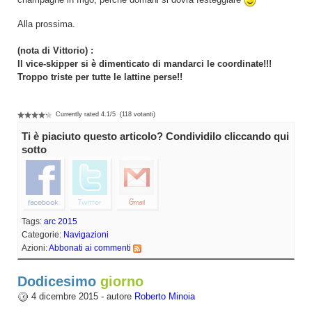
champagne in frigo, perché domani si dovrà festeggiare
Alla prossima.
(nota di Vittorio) :
Il vice-skipper si è dimenticato di mandarci le coordinate!!!
Troppo triste per tutte le lattine perse!!
Currently rated
4.1
/
5
(
118
votanti)
Ti è piaciuto questo articolo? Condividilo cliccando qui
sotto
Tags:
arc 2015
Categorie:
Navigazioni
Azioni:
Abbonati ai commenti
Dodicesimo
4 dicembre 2015 - autore
Roberto Minoia