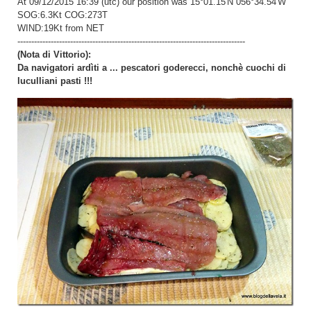
At 09/12/2015 16:39 (utc) our position was 15°01.15'N 056°34.54'W
SOG:6.3Kt COG:273T
WIND:19Kt from NET
----------------------------------------------------------------------------------
(Nota di Vittorio):
Da navigatori ardìti a ... pescatori goderecci, nonchè cuochi di
luculliani pasti !!!