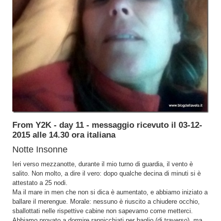
From Y2K - day 11 - messaggio ricevuto il 03-12-
2015 alle 14.30 ora italiana
Notte Insonne
Ieri verso mezzanotte, durante il mio turno di guardia, il vento è
salito. Non molto, a dire il vero: dopo qualche decina di minuti si è
attestato a 25 nodi.
Ma il mare in men che non si dica è aumentato, e abbiamo iniziato a
ballare il merengue. Morale: nessuno è riuscito a chiudere occhio,
sballottati nelle rispettive cabine non sapevamo come metterci.
Abbiamo provato a dormire rannicchiati per baglio (di traverso), ma