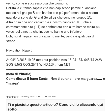
vento, come è successo qualche giorno fa.
Dall'Italia ci fanno sapere che non capiscono perché ci abbiano
messo nel gruppo B con barche ben più performanti della nostra,
quando ci sono dei Grand Soleil 52 che sono nel gruppo 1C.
Altra cosa che non capiamo è il nostro handicap TCF che è
estremamente alto (1.1) se confrontato con altre barche molto più
veloci della nostra che invece ne hanno uno inferiore.
Boh, noi di regate non ci capiamo niente, però c'è qualcosa di
strano....
Navigation Report
--------------------------------------------------------------------
At 04/12/2015 19:03 (utc) our position was 15°24.13'N 043°14.24'W
SOG:5.5Kt COG:254T WIND:19Kt from NET
---------------------------------------------------------------------
(nota di Vittorio)
Come diceva il buon Dante : Non ti curar di loro ma guarda..... e
"naviga"
Currently rated
4.1
/
5
(
143
votanti)
Ti è piaciuto questo articolo? Condividilo cliccando qui
sotto