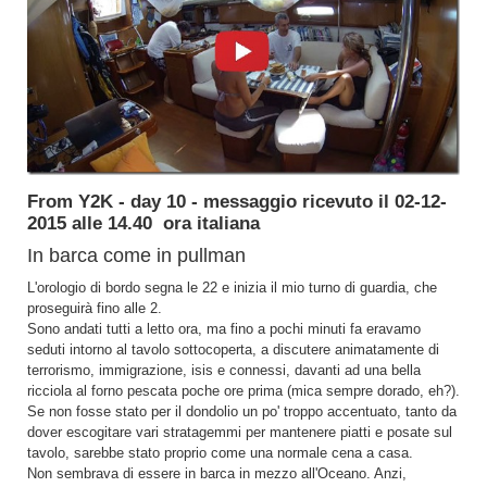
From Y2K - day 10 - messaggio ricevuto il 02-12-
2015 alle 14.40 ora italiana
In barca come in pullman
L'orologio di bordo segna le 22 e inizia il mio turno di guardia, che
proseguirà fino alle 2.
Sono andati tutti a letto ora, ma fino a pochi minuti fa eravamo
seduti intorno al tavolo sottocoperta, a discutere animatamente di
terrorismo, immigrazione, isis e connessi, davanti ad una bella
ricciola al forno pescata poche ore prima (mica sempre dorado, eh?).
Se non fosse stato per il dondolio un po' troppo accentuato, tanto da
dover escogitare vari stratagemmi per mantenere piatti e posate sul
tavolo, sarebbe stato proprio come una normale cena a casa.
Non sembrava di essere in barca in mezzo all'Oceano. Anzi,