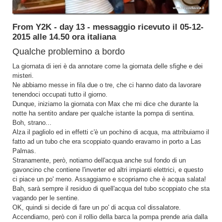
From Y2K - day 13 - messaggio ricevuto il 05-12-
2015 alle 14.50 ora italiana
Qualche problemino a bordo
La giornata di ieri è da annotare come la giornata delle sfighe e dei
misteri.
Ne abbiamo messe in fila due o tre, che ci hanno dato da lavorare
tenendoci occupati tutto il giorno.
Dunque, iniziamo la giornata con Max che mi dice che durante la
notte ha sentito andare per qualche istante la pompa di sentina.
Boh, strano...
Alza il pagliolo ed in effetti c'è un pochino di acqua, ma attribuiamo il
fatto ad un tubo che era scoppiato quando eravamo in porto a Las
Palmas.
Stranamente, però, notiamo dell'acqua anche sul fondo di un
gavoncino che contiene l'inverter ed altri impianti elettrici, e questo
ci piace un po' meno. Assaggiamo e scopriamo che è acqua salata!
Bah, sarà sempre il residuo di quell'acqua del tubo scoppiato che sta
vagando per le sentine.
OK, quindi si decide di fare un po' di acqua col dissalatore.
Accendiamo, però con il rollio della barca la pompa prende aria dalla