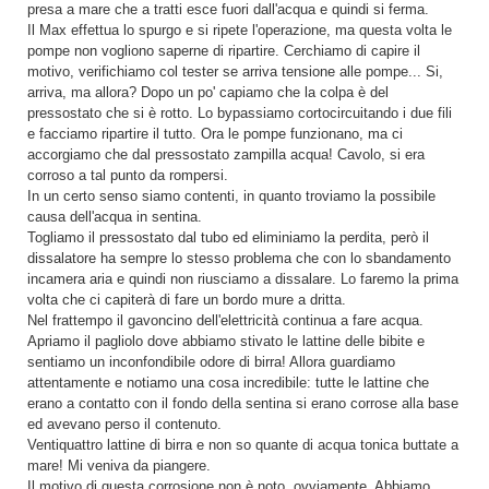
presa a mare che a tratti esce fuori dall'acqua e quindi si ferma.
Il Max effettua lo spurgo e si ripete l'operazione, ma questa volta le
pompe non vogliono saperne di ripartire. Cerchiamo di capire il
motivo, verifichiamo col tester se arriva tensione alle pompe... Si,
arriva, ma allora? Dopo un po' capiamo che la colpa è del
pressostato che si è rotto. Lo bypassiamo cortocircuitando i due fili
e facciamo ripartire il tutto. Ora le pompe funzionano, ma ci
accorgiamo che dal pressostato zampilla acqua! Cavolo, si era
corroso a tal punto da rompersi.
In un certo senso siamo contenti, in quanto troviamo la possibile
causa dell'acqua in sentina.
Togliamo il pressostato dal tubo ed eliminiamo la perdita, però il
dissalatore ha sempre lo stesso problema che con lo sbandamento
incamera aria e quindi non riusciamo a dissalare. Lo faremo la prima
volta che ci capiterà di fare un bordo mure a dritta.
Nel frattempo il gavoncino dell'elettricità continua a fare acqua.
Apriamo il pagliolo dove abbiamo stivato le lattine delle bibite e
sentiamo un inconfondibile odore di birra! Allora guardiamo
attentamente e notiamo una cosa incredibile: tutte le lattine che
erano a contatto con il fondo della sentina si erano corrose alla base
ed avevano perso il contenuto.
Ventiquattro lattine di birra e non so quante di acqua tonica buttate a
mare! Mi veniva da piangere.
Il motivo di questa corrosione non è noto, ovviamente. Abbiamo