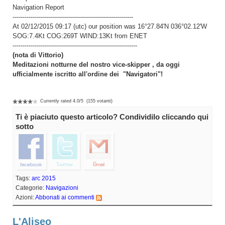
Navigation Report
------------------------------------------------------------
At 02/12/2015 09:17 (utc) our position was 16°27.84'N 036°02.12'W
SOG:7.4Kt COG:269T WIND:13Kt from ENET
--------------------------------------------------------------
(nota di Vittorio)
Meditazioni notturne del nostro vice-skipper , da oggi
ufficialmente iscritto all'ordine dei "Navigatori"!
Currently rated
4.0
/
5
(
155
votanti)
Ti è piaciuto questo articolo? Condividilo cliccando qui
sotto
Tags:
arc 2015
Categorie:
Navigazioni
Azioni:
Abbonati ai commenti