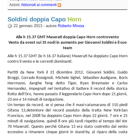
Azioni:
Abbonati ai commenti
Soldini doppia Capo
Horn
22 gennaio 2013 - autore
Roberto Minoia
Alle h 15.37 GMT Maserati doppia Capo Horn controvento
Vento da ovest sui 35 nodi in aumento per Giovanni Soldini e il suo
team
Alle h 15.37 GMT (le h 16.37 italiane) Maserati ha doppiato Capo Horn
contro il vento e le correnti dominanti.
Partiti da New York il 31 dicembre 2012, Giovanni Soldini, Guido
Broggi, Corrado Rossignoli, Michele Sighel, Sébastien Audigane, Boris
Herrmann, Jianghe Teng detto Tiger, Ryan Breymaier e Carlos
Hernandez, impegnati nel tentativo di battere il record della storica
Rotta dell’Oro, hanno passato il leggendario Capo Horn dopo 21 giorni,
23 ore e 14 minuti di navigazione.
Un tempo da record, se si pensa che il maxi-catamarano di 110 piedi
Gitana 13,detentore del record assoluto della tratta New York-San
Francisco, nel 2008 ha doppiato Capo Horn dopo 22 giorni, 7 ore e 25
minuti di navigazione, quindi 8 ore più tardi rispetto al tempo del Vor
70 Maserati. Questo perché Gitana 13 era stato costretto dal vento
eccessivo a rimanere cinque giorni in stand-by, al riparo della costa