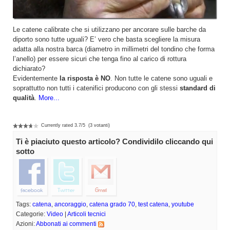
Le catene calibrate che si utilizzano per ancorare sulle barche da
diporto sono tutte uguali? E’ vero che basta scegliere la misura
adatta alla nostra barca (diametro in millimetri del tondino che forma
l’anello) per essere sicuri che tenga fino al carico di rottura
dichiarato?
Evidentemente
la risposta è NO
. Non tutte le catene sono uguali e
soprattutto non tutti i catenifici producono con gli stessi
standard di
qualità
.
More...
Currently rated
3.7
/
5
(
3
votanti)
Ti è piaciuto questo articolo? Condividilo cliccando qui
sotto
Tags:
catena
,
ancoraggio
,
catena grado 70
,
test catena
,
youtube
Categorie:
Video
|
Articoli tecnici
Azioni:
Abbonati ai commenti