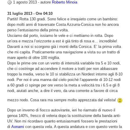
1 agosto 2013 - autore
Roberto Minoia
31 luglio 2013 - Ore 04:10
Partiti! Rotta 130 gradi. Sono felice e irrequieto come un bambino:
dopo molti anni di traversate Costa Azzurra-Corsica non ho ancora
perso l’entusiasmo della prima volta.
Usciamo dal porto, issiamo le vele e ci mettiamo in rotta. Dopo
un’ora e mezza l’orizzonte a est è già tinto di rosa e… incredibile!
Davanti a noi si scorgono già i monti della Corsica. E’ la prima volta
che mi capita. Praticamente una navigazione a vista su un tratto di
mare aperto di oltre 100 migllia.
Dopo le prime ore con un vento di intensità variabile tra 5 e 10 nodi,
che ci costringe ad accendere il motore a tratti per non abbassare
troppo la media, verso le 10 si stabilizza un Nordest intorno agli 8-10
nodi. Per noi è una manna dal cielo poiché l’apparente di 10-12 nodi
a 60 gradi ci spinge per ore verso la meta a velocità tra i 6.5 e gli 8
nodi, aiutati anche, a dire il vero, da una corrente a favore di circa
mezzo nodo. Cosa rara ma sempre molto apprezzata dal velista!
Dopo un inverno di fiocco autovirante, ieri ho riarmato di nuovo il
genoa 140%, fresco di veleria dopo la sostituzione della banda anti-
UV. Non mi ricordavo quanto entusiasmanti fossero le prestazioni
di
Aonami
con questa vela. A questa andatura e con questo vento la