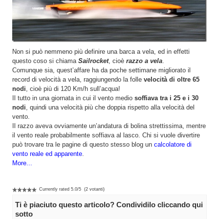
Non si può nemmeno più definire una barca a vela, ed in effetti
questo coso si chiama
Sailrocket
, cioè
razzo a vela
.
Comunque sia, quest’affare ha da poche settimane migliorato il
record di velocità a vela, raggiungendo la folle
velocità di oltre 65
nodi
, cioè più di 120 Km/h sull’acqua!
Il tutto in una giornata in cui il vento medio
soffiava tra i 25 e i 30
nodi
, quindi una velocità più che doppia rispetto alla velocità del
vento.
Il razzo aveva ovviamente un’andatura di bolina strettissima, mentre
il vento reale probabilmente soffiava al lasco. Chi si vuole divertire
può trovare tra le pagine di questo stesso blog un
calcolatore di
vento reale ed apparente
.
More...
Currently rated
5.0
/
5
(
2
votanti)
Ti è piaciuto questo articolo? Condividilo cliccando qui
sotto