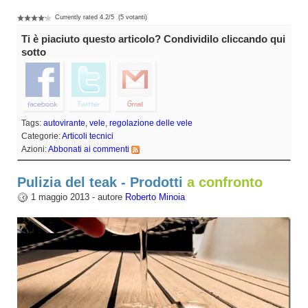
Currently rated
4.2
/
5
(
5
votanti)
Ti è piaciuto questo articolo? Condividilo cliccando qui
sotto
Tags:
autovirante
,
vele
,
regolazione delle vele
Categorie:
Articoli tecnici
Azioni:
Abbonati ai commenti
Pulizia del teak - Prodotti
a confronto
1 maggio 2013 - autore
Roberto Minoia