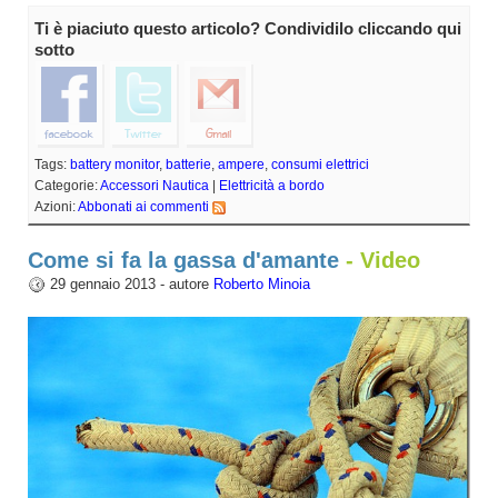
Ti è piaciuto questo articolo? Condividilo cliccando qui
sotto
Tags:
battery monitor
,
batterie
,
ampere
,
consumi elettrici
Categorie:
Accessori Nautica
|
Elettricità a bordo
Azioni:
Abbonati ai commenti
Come si fa la gassa d'amante
- Video
29 gennaio 2013 - autore
Roberto Minoia