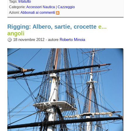
Tags:
tritatutto
Categorie:
Accessori Nautica
|
Cazzeggio
Azioni:
Abbonati ai commenti
Rigging: Albero, sartie, crocette
e...
angoli
18 novembre 2012 - autore
Roberto Minoia