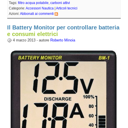
Tags:
filtro acqua potabile
,
carboni attivi
Categorie:
Accessori Nautica
|
Articoli tecnici
Azioni:
Abbonati ai commenti
Il Battery Monitor per controllare batteria
e consumi elettrici
4 marzo 2013 - autore
Roberto Minoia