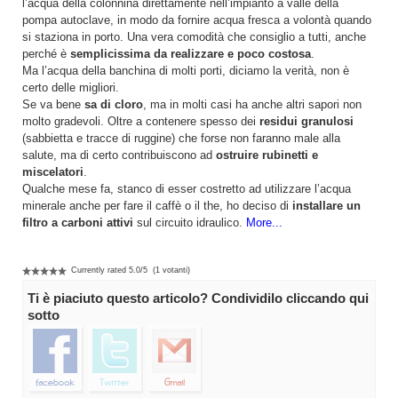
l’acqua della colonnina direttamente nell’impianto a valle della
pompa autoclave, in modo da fornire acqua fresca a volontà quando
si staziona in porto. Una vera comodità che consiglio a tutti, anche
perché è
semplicissima da realizzare e poco costosa
.
Ma l’acqua della banchina di molti porti, diciamo la verità, non è
certo delle migliori.
Se va bene
sa di cloro
, ma in molti casi ha anche altri sapori non
molto gradevoli. Oltre a contenere spesso dei
residui granulosi
(sabbietta e tracce di ruggine) che forse non faranno male alla
salute, ma di certo contribuiscono ad
ostruire rubinetti e
miscelatori
.
Qualche mese fa, stanco di esser costretto ad utilizzare l’acqua
minerale anche per fare il caffè o il the, ho deciso di
installare un
filtro a carboni attivi
sul circuito idraulico.
More...
Currently rated
5.0
/
5
(
1
votanti)
Ti è piaciuto questo articolo? Condividilo cliccando qui
sotto