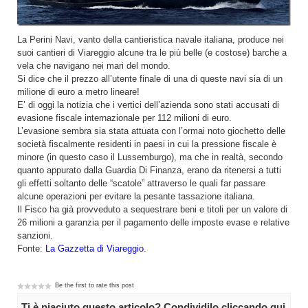
La Perini Navi, vanto della cantieristica navale italiana, produce nei
suoi cantieri di Viareggio alcune tra le più belle (e costose) barche a
vela che navigano nei mari del mondo.
Si dice che il prezzo all’utente finale di una di queste navi sia di un
milione di euro a metro lineare!
E’ di oggi la notizia che i vertici dell’azienda sono stati accusati di
evasione fiscale internazionale per 112 milioni di euro.
L’evasione sembra sia stata attuata con l’ormai noto giochetto delle
società fiscalmente residenti in paesi in cui la pressione fiscale è
minore (in questo caso il Lussemburgo), ma che in realtà, secondo
quanto appurato dalla Guardia Di Finanza, erano da ritenersi a tutti
gli effetti soltanto delle “scatole” attraverso le quali far passare
alcune operazioni per evitare la pesante tassazione italiana.
Il Fisco ha già provveduto a sequestrare beni e titoli per un valore di
26 milioni a garanzia per il pagamento delle imposte evase e relative
sanzioni.
Fonte:
La Gazzetta di Viareggio
.
Be the first to rate this post
Ti è piaciuto questo articolo? Condividilo cliccando qui