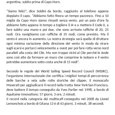
argentina, subito prima di Capo Horn.
“Siamo felici”, dice Soldini da bordo, raggiunto al telefono appena
doppiato il capo. “Abbiamo fatto finora un tempo pazzesco. Fino a 10
miglia da Capo Horn siamo rimasti senza vento, poi un paio d’ore fa
abbiamo fatto appena in tempo a togliere il J4 e a mettere il Code 0, a
fare subito una mano e poi due, che sono arrivate raffiche di 20, 25
nodi. Ora navighiamo con raffiche di 35 nodi, come previsto. Ma il
vento è ancora in aumento. La nostra strategia sarà quella di sfruttare
ogni minima variazione della direzione del vento in modo da virare
sugli scarsi e portarci velocemente a ovest per poi fare rotta verso nord
paralleli alla costa del Cile. Ma non troppo vicini al Cile perché le Ande
sono così alte da formare un muro che comprime le isobare e il vento
potrebbe aumentare sotto costa anche di 15 nodi”.
Secondo le regole del World Sailing Speed Record Council (WSSRC),
l’organismo internazionale che certifica i migliori tempi di percorrenza
delle barche a vela sulle rotte storiche dei clipper, il monoscafo
Maserati per aggiudicarsi il record nella tratta New York-San Francisco,
deve battere il tempo conseguito da Yves Parlier nel 1998, a bordo di
Aquitaine Innovations: 57 giorni, 3 ore, 2 minuti.
Il record nella categoria dei multiscafi conseguito nel 2008 da Lionel
Lemonchois a bordo di Gitana 13 è di 43 giorni, 3 minuti, 38 secondi.