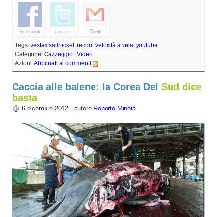
Tags:
vestas sailrocket
,
record velocità a vela
,
youtube
Categorie:
Cazzeggio
|
Video
Azioni:
Abbonati ai commenti
Caccia alle balene: la Corea Del
Sud dice
basta
6 dicembre 2012 - autore
Roberto Minoia