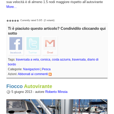
sua velocità è di almeno 1.5 nodi maggiore rispetto all’autovirante
More...
Currently rated
5.0
/
5
(
2
votanti)
Ti è piaciuto questo articolo? Condividilo cliccando qui
sotto
Tags:
traversata a vela
,
corsica
,
costa azzurra
,
traversata
,
diario di
bordo
Categorie:
Navigazioni
|
Pesca
Azioni:
Abbonati ai commenti
Fiocco
Autovirante
5 giugno 2013 - autore
Roberto Minoia