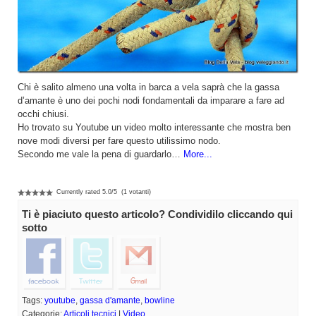
Chi è salito almeno una volta in barca a vela saprà che la gassa
d’amante è uno dei pochi nodi fondamentali da imparare a fare ad
occhi chiusi.
Ho trovato su Youtube un video molto interessante che mostra ben
nove modi diversi per fare questo utilissimo nodo.
Secondo me vale la pena di guardarlo…
More...
Currently rated
5.0
/
5
(
1
votanti)
Ti è piaciuto questo articolo? Condividilo cliccando qui
sotto
Tags:
youtube
,
gassa d'amante
,
bowline
Categorie:
Articoli tecnici
|
Video