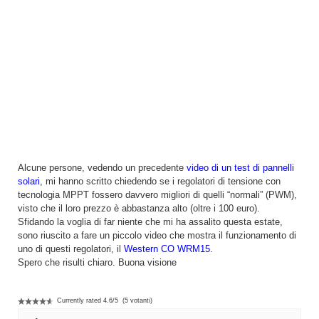
Alcune persone, vedendo un precedente
video di un test di pannelli
solari
, mi hanno scritto chiedendo se i regolatori di tensione con
tecnologia MPPT fossero davvero migliori di quelli “normali” (PWM),
visto che il loro prezzo è abbastanza alto (oltre i 100 euro).
Sfidando la voglia di far niente che mi ha assalito questa estate,
sono riuscito a fare un piccolo video che mostra il funzionamento di
uno di questi regolatori, il
Western CO WRM15
.
Spero che risulti chiaro. Buona visione
Currently rated
4.6
/
5
(
5
votanti)