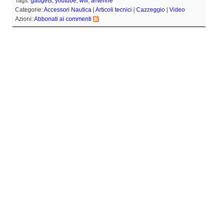
Tags:
gadgets
,
youtube
,
wifi
,
antenne
Categorie:
Accessori Nautica
|
Articoli tecnici
|
Cazzeggio
|
Video
Azioni:
Abbonati ai commenti