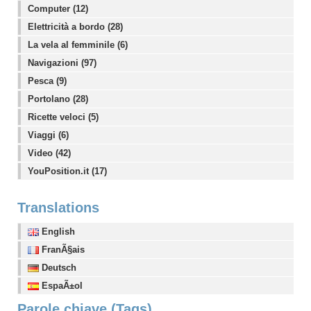
Computer (12)
Elettricità a bordo (28)
La vela al femminile (6)
Navigazioni (97)
Pesca (9)
Portolano (28)
Ricette veloci (5)
Viaggi (6)
Video (42)
YouPosition.it (17)
Translations
English
FranÃ§ais
Deutsch
EspaÃ±ol
Parole chiave (Tags)