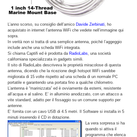
L’anno scorso, su consiglio dell’amico
Davide Zerbinati
, ho
acquistato in internet l’antenna WiFi che vedete nell’immagine qui
sopra.
In verità non si tratta di una semplice antenna, poiché l’aggeggio
include anche una scheda WiFi integrata.
Si chiama Captifi ed è prodotta da
RadioLabs
, una società
californiana specializzata in gadgets simili.
Il sito di RadioLabs descriveva le proprietà miracolose di questa
antenna, dicendo che la ricezione degli hotspot WiFi sarebbe
migliorata di 15 volte rispetto ad una scheda di un normale PC
portatile e garantendo una portata fino a qualche chilometro.
L’antenna è “marinizzata” ed è ovviamente da esterni, resistente
all’acqua e al salino. E’ in alluminio anodizzato, con un attacco a
vite standard, adatto per il fissaggio su un comune supporto per
antenne.
E’ fornita con un cavo USB di 4.5 metri. Il Software si installa in 5
minuti inserendo il CD in dotazione.
La vera sorpresa si ha
quando si attiva il
programma che elenca