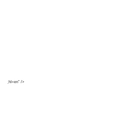
;hl=en" />