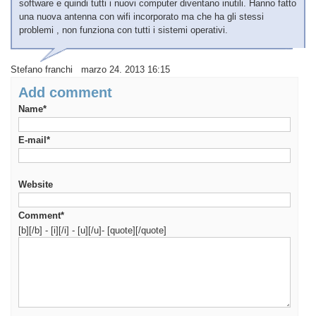
software e quindi tutti i nuovi computer diventano inutili. Hanno fatto
una nuova antenna con wifi incorporato ma che ha gli stessi
problemi , non funziona con tutti i sistemi operativi.
Stefano franchi marzo 24. 2013 16:15
Add comment
Name*
E-mail*
Website
Comment*
[b][/b] - [i][/i] - [u][/u]- [quote][/quote]