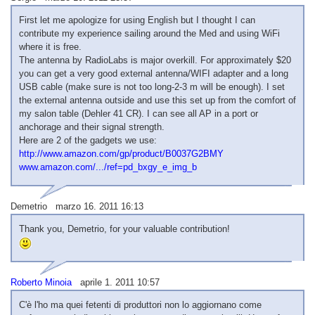
First let me apologize for using English but I thought I can
contribute my experience sailing around the Med and using WiFi
where it is free.
The antenna by RadioLabs is major overkill. For approximately $20
you can get a very good external antenna/WIFI adapter and a long
USB cable (make sure is not too long-2-3 m will be enough). I set
the external antenna outside and use this set up from the comfort of
my salon table (Dehler 41 CR). I can see all AP in a port or
anchorage and their signal strength.
Here are 2 of the gadgets we use:
http://www.amazon.com/gp/product/B0037G2BMY
www.amazon.com/.../ref=pd_bxgy_e_img_b
Demetrio marzo 16. 2011 16:13
Thank you, Demetrio, for your valuable contribution!
Roberto Minoia
aprile 1. 2011 10:57
C'è l'ho ma quei fetenti di produttori non lo aggiornano come