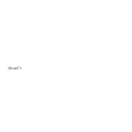
;hl=en">