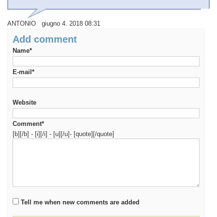
ANTONIO giugno 4. 2018 08:31
Add comment
Name*
E-mail*
Website
Comment*
[b][/b] - [i][/i] - [u][/u]- [quote][/quote]
Tell me when new comments are added