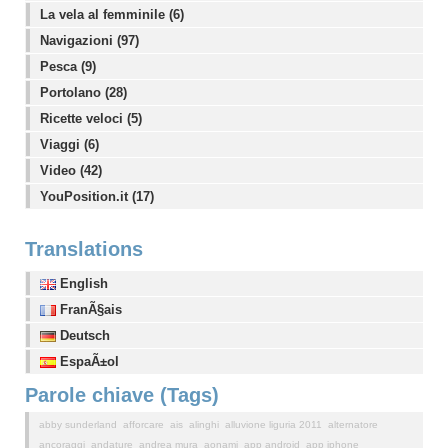
La vela al femminile (6)
Navigazioni (97)
Pesca (9)
Portolano (28)
Ricette veloci (5)
Viaggi (6)
Video (42)
YouPosition.it (17)
Translations
English
FranÃ§ais
Deutsch
EspaÃ±ol
Parole chiave (Tags)
abby sunderland
afforcare
ais
alinghi
alluvione liguria 2011
alternatore
ancoraggi
andature
andrea mura
aonami
app android
app iphone