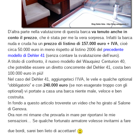
D’altra parte nella valutazione di questa barca
va tenuto anche in
conto il prezzo
, che è stata per me la vera sorpresa. Infatti la barca
nuda e cruda ha un
prezzo di listino di 157.000 euro + IVA
, cioè
circa 50.000 euro in meno rispetto al listino 2006 del
precedente
modello di Dehler 41
(senza contare la svalutazione dell’euro).
A titolo di confronto, il nuovo modello del Wauquiez Centurion 40,
che potrebbe essere un diretto concorrente del Dehler 41, costa ben
100.000 euro in più!
Nel caso del Dehler 41, aggiungeteci l’IVA, le vele e qualche optional
“obbligatorio” e con
240.000 euro
(se non esagerate troppo con gli
optional) vi portate a casa una barca niente male, veloce e ben
costruita.
In fondo a questo articolo troverete un video che ho girato al Salone
di Genova.
Ora non mi rimane che provarla in mare per riportarvi le mie
sensazioni… Se qualche fortunato armatore volesse invitarmi a fare
due bordi, sarei ben lieto di accettare!