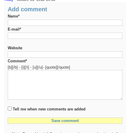
Add comment
Name*
E-mail*
Website
Comment*
[b][/b] - [i][/i] - [u][/u]- [quote][/quote]
Tell me when new comments are added