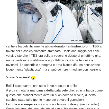
cantiere ha definitivamente
abbandonato l’antisdruciolo in TBS
a
favore del classico diamante stampato. Decisione saggia per certi
versi, visto che il TBS era bello a vedersi e dotato di un ottimo grip,
ma richiedeva la sostituzione ogni 8-10 anni poiché tendeva a
rovinarsi. La superficie stampata e tutta bianca dà una sensazione
leggermente “plasticosa”, ma si può sempre rimediare con l’opzione
“
coperta in teak
”
Belli i passauomo, che sono in vetro scuro e a filo.
A prua si nota la
mancanza della cala vele
che, su una barca come
questa che probabilmente avrà un buon corredo di vele, di certo
sarebbe stata utile (per lo meno per stivare il gennaker).
Le
bitte a scomparsa
sono un capolavoro di design (vedi il video).
Spero soltanto che quei pistoncini non si blocchino con il sale e la