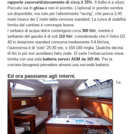
rapporto zavorra/dislocamento di circa il 35%
. Il bulbo è a siluro.
Peccato sia in
ghisa
e non in piombo. L’optional in piombo sembra
sia disponibile, ma solo per l’allestimento “racing”, che pesca 2,40
metri invece dei 2 metri della versione standard. La curva di stabilità
fornita dal cantiere è comunque buona.
I serbatoi di acqua dolce contengono circa
300 litri
, mentre il
serbatoio del gasolio è di soli
110 litri
: considerando che il Volvo D2
40 in dotazione standard consuma mediamente 3-4 litri/ora,
l’autonomia è di “sole” 25-30 ore, o 150-180 miglia. Qualche decina
di litri in più non avrebbero fatto male. Di serie l’imbarcazione viene
fornita con una sola
batteria servizi AGM da 165 Ah
. Per la
crociera bisognerà prevedere almeno una seconda batteria.
Ed ora passiamo agli interni.
La