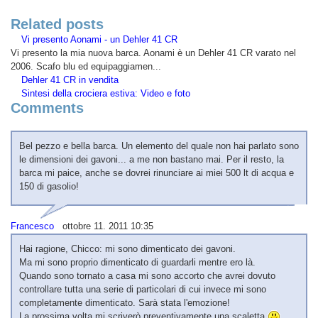
Related posts
Vi presento Aonami - un Dehler 41 CR
Vi presento la mia nuova barca. Aonami è un Dehler 41 CR varato nel
2006. Scafo blu ed equipaggiamen...
Dehler 41 CR in vendita
Sintesi della crociera estiva: Video e foto
Comments
Bel pezzo e bella barca. Un elemento del quale non hai parlato sono
le dimensioni dei gavoni... a me non bastano mai. Per il resto, la
barca mi paice, anche se dovrei rinunciare ai miei 500 lt di acqua e
150 di gasolio!
Francesco
ottobre 11. 2011 10:35
Hai ragione, Chicco: mi sono dimenticato dei gavoni.
Ma mi sono proprio dimenticato di guardarli mentre ero là.
Quando sono tornato a casa mi sono accorto che avrei dovuto
controllare tutta una serie di particolari di cui invece mi sono
completamente dimenticato. Sarà stata l'emozione!
La prossima volta mi scriverò preventivamente una scaletta