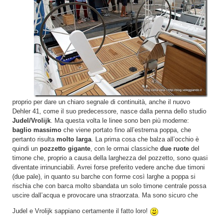
proprio per dare un chiaro segnale di continuità, anche il nuovo
Dehler 41, come il suo predecessore, nasce dalla penna dello studio
Judel/Vrolijk
. Ma questa volta le linee sono ben più moderne:
baglio massimo
che viene portato fino all’estrema poppa, che
pertanto risulta
molto larga
. La prima cosa che balza all’occhio è
quindi un
pozzetto gigante
, con le ormai classiche
due ruote
del
timone che, proprio a causa della larghezza del pozzetto, sono quasi
diventate irrinunciabili. Avrei forse preferito vedere anche due timoni
(due pale), in quanto su barche con forme così larghe a poppa si
rischia che con barca molto sbandata un solo timone centrale possa
uscire dall’acqua e provocare una straorzata. Ma sono sicuro che
Judel e Vrolijk sappiano certamente il fatto loro!