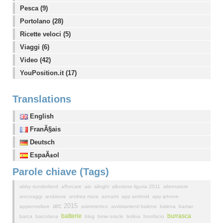
Pesca (9)
Portolano (28)
Ricette veloci (5)
Viaggi (6)
Video (42)
YouPosition.it (17)
Translations
English
FranÃ§ais
Deutsch
EspaÃ±ol
Parole chiave (Tags)
abby sunderland
afforcare
ais
alinghi
alluvione liguria 2011
alternatore
ancoraggi
andature
andrea mura
aonami
app android
app iphone
arc 2015
appennellare
asimmetrico
avvistamenti balene
balena
bamar
batterie
burrasca
barca
barcolana
blog
bmw oracle
bolina
bonifacio