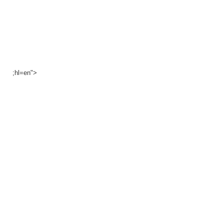
;hl=en">