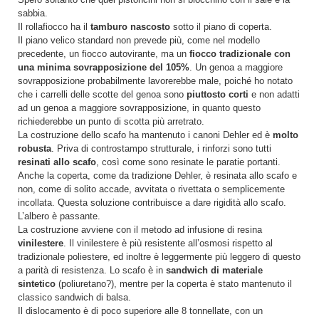
sabbia.
Il rollafiocco ha il
tamburo nascosto
sotto il piano di coperta.
Il piano velico standard non prevede più, come nel modello
precedente, un fiocco autovirante, ma un
fiocco tradizionale con
una minima sovrapposizione del 105%
. Un genoa a maggiore
sovrapposizione probabilmente lavorerebbe male, poiché ho notato
che i carrelli delle scotte del genoa sono
piuttosto corti
e non adatti
ad un genoa a maggiore sovrapposizione, in quanto questo
richiederebbe un punto di scotta più arretrato.
La costruzione dello scafo ha mantenuto i canoni Dehler ed è
molto
robusta
. Priva di controstampo strutturale, i rinforzi sono tutti
resinati allo scafo
, così come sono resinate le paratie portanti.
Anche la coperta, come da tradizione Dehler, è resinata allo scafo e
non, come di solito accade, avvitata o rivettata o semplicemente
incollata. Questa soluzione contribuisce a dare rigidità allo scafo.
L’albero è passante.
La costruzione avviene con il metodo ad infusione di resina
vinilestere
. Il vinilestere è più resistente all’osmosi rispetto al
tradizionale poliestere, ed inoltre è leggermente più leggero di questo
a parità di resistenza. Lo scafo è in
sandwich di materiale
sintetico
(poliuretano?), mentre per la coperta è stato mantenuto il
classico sandwich di balsa.
Il dislocamento è di poco superiore alle 8 tonnellate, con un