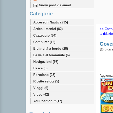
Nuovi post via email
Categorie
Accessori Nautica (35)
Articoli tecnici (82)
<< Cartog
la riduzi
Cazzeggio (64)
Computer (12)
Gover
Elettricità a bordo (28)
5 dic
La vela al femminile (6)
Navigazioni (97)
Pesca (9)
Portolano (28)
Aggiorn
Ricette veloci (5)
Viaggi (6)
Video (42)
YouPosition.it (17)