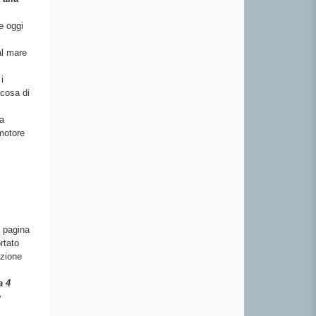
e oggi
al mare
i
lcosa di
a
 motore
a pagina
rtato
uzione
a 4
e