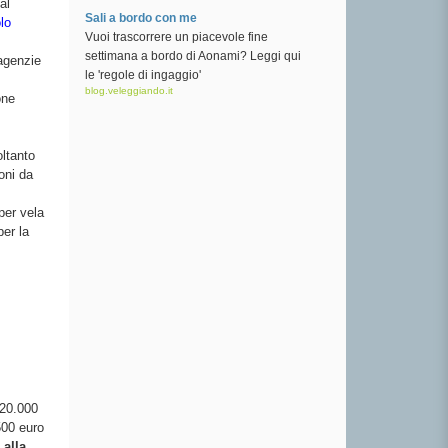
al
Sali a bordo con me
lo
Vuoi trascorrere un piacevole fine
settimana a bordo di Aonami? Leggi qui
agenzie
le 'regole di ingaggio'
blog.veleggiando.it
one
ltanto
oni da
per vela
er la
 20.000
500 euro
 alla