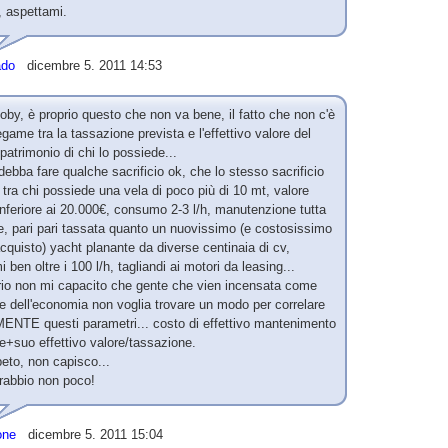
 aspettami.
ado
dicembre 5. 2011 14:53
by, è proprio questo che non va bene, il fatto che non c'è
egame tra la tassazione prevista e l'effettivo valore del
atrimonio di chi lo possiede...
debba fare qualche sacrificio ok, che lo stesso sacrificio
i tra chi possiede una vela di poco più di 10 mt, valore
nferiore ai 20.000€, consumo 2-3 l/h, manutenzione tutta
te, pari pari tassata quanto un nuovissimo (e costosissimo
'acquisto) yacht planante da diverse centinaia di cv,
 ben oltre i 100 l/h, tagliandi ai motori da leasing...
rio non mi capacito che gente che vien incensata come
e dell'economia non voglia trovare un modo per correlare
TE questi parametri... costo di effettivo mantenimento
e+suo effettivo valore/tassazione.
peto, non capisco...
rabbio non poco!
one
dicembre 5. 2011 15:04