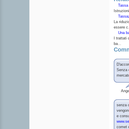
Tassa 
Istruzion
Tassaz
La riduzi
essere c.
Una ba
I trattat
ba...
Comm
D'accor
Senza c
mercato
Ange
senza c
vengon
e consu
www.se
comet d