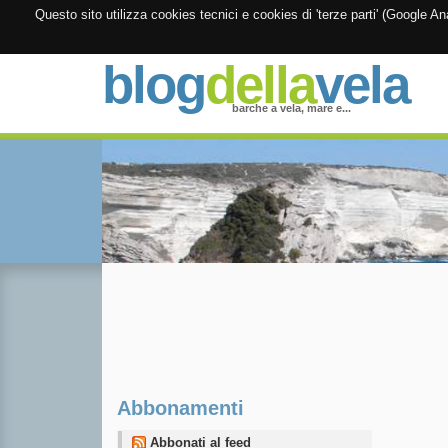
Questo sito utilizza cookies tecnici e cookies di 'terze parti' (Google 
blog
della
vela
barche a vela, mare e...
Abbonamenti
Abbonati al feed