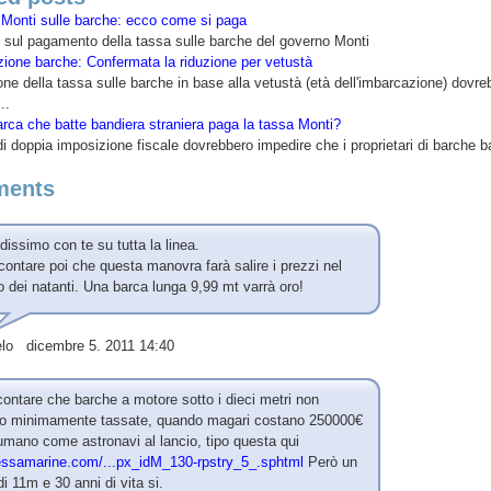
Monti sulle barche: ecco come si paga
i sul pagamento della tassa sulle barche del governo Monti
ione barche: Confermata la riduzione per vetustà
one della tassa sulle barche in base alla vetustà (età dell'imbarcazione) dovre
..
rca che batte bandiera straniera paga la tassa Monti?
i di doppia imposizione fiscale dovrebbero impedire che i proprietari di barche ba
ents
dissimo con te su tutta la linea.
ontare poi che questa manovra farà salire i prezzi nel
 dei natanti. Una barca lunga 9,99 mt varrà oro!
lo dicembre 5. 2011 14:40
ontare che barche a motore sotto i dieci metri non
o minimamente tassate, quando magari costano 250000€
mano come astronavi al lancio, tipo questa qui
ssamarine.com/...px_idM_130-rpstry_5_.sphtml
Però un
i 11m e 30 anni di vita si.