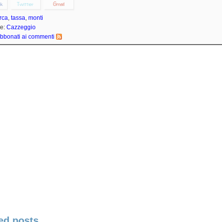
rca
,
tassa
,
monti
ie:
Cazzeggio
bbonati ai commenti
ed posts