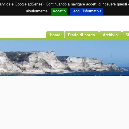
Analytics e Google adSense). Continuando a navigare accetti di ricevere questi c
ulteriormente.
Accetto
Leggi l'informativa
Home
Diario di bordo
Archivio
Si