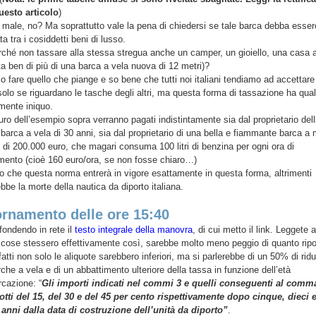
uesto articolo
)
male, no? Ma soprattutto vale la pena di chiedersi se tale barca debba esser
a tra i cosiddetti beni di lusso.
rché non tassare alla stessa stregua anche un camper, un gioiello, una casa 
a ben di più di una barca a vela nuova di 12 metri)?
o fare quello che piange e so bene che tutti noi italiani tendiamo ad accettare 
 solo se riguardano le tasche degli altri, ma questa forma di tassazione ha qua
mente iniquo.
uro dell’esempio sopra verranno pagati indistintamente sia dal proprietario dell
barca a vela di 30 anni, sia dal proprietario di una bella e fiammante barca a
 di 200.000 euro, che magari consuma 100 litri di benzina per ogni ora di
mento (cioè 160 euro/ora, se non fosse chiaro…)
 che questa norma entrerà in vigore esattamente in questa forma, altrimenti
bbe la morte della nautica da diporto italiana.
rnamento delle ore 15:40
ffondendo in rete il
testo integrale della manovra
, di cui metto il link. Leggete 
 cose stessero effettivamente così, sarebbe molto meno peggio di quanto ripo
fatti non solo le aliquote sarebbero inferiori, ma si parlerebbe di un 50% di rid
rche a vela e di un abbattimento ulteriore della tassa in funzione dell’età
rcazione: “
Gli importi indicati nel commi 3 e quelli conseguenti al comm
otti del 15, del 30 e del 45 per cento rispettivamente dopo cinque, dieci 
 anni dalla data di costruzione dell’unità da diporto”
.