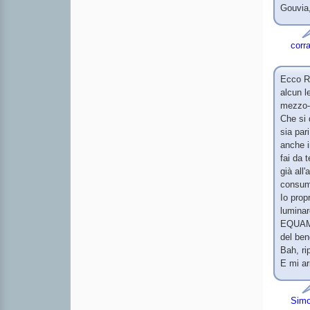
Gouvia,
corr
Ecco Ro
alcun l
mezzo-p
Che si 
sia par
anche i
fai da 
già all
consumi
Io prop
luminar
EQUAMEN
del ben
Bah, ri
E mi ar
Sim