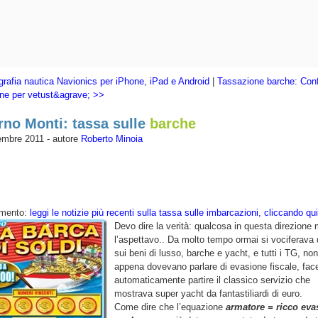
rafia nautica Navionics per iPhone, iPad e Android
|
Tassazione barche: Con
one per vetust&agrave; >>
no Monti: tassa sulle
barche
embre 2011 - autore
Roberto Minoia
amento:
leggi le notizie più recenti sulla tassa sulle imbarcazioni, cliccando qui
Devo dire la verità: qualcosa in questa direzione
l’aspettavo.. Da molto tempo ormai si vociferava 
sui beni di lusso, barche e yacht, e tutti i TG, non
appena dovevano parlare di evasione fiscale, fa
automaticamente partire il classico servizio che
mostrava super yacht da fantastiliardi di euro.
Come dire che l’equazione
armatore = ricco eva