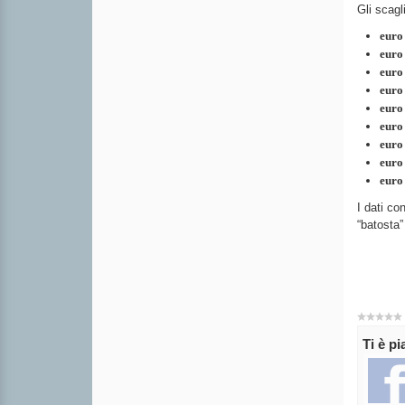
Gli scagl
euro 
euro 
euro 
euro 
euro 
euro 
euro 
euro 
euro 
I dati co
“batosta”
Ti è p