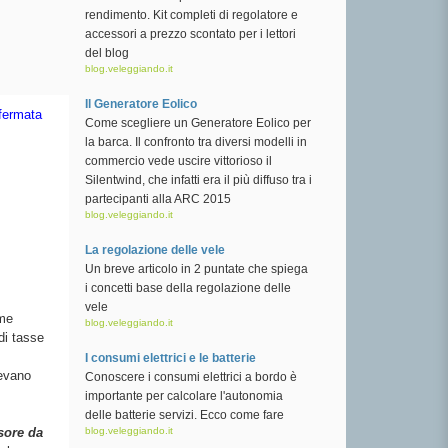
rendimento. Kit completi di regolatore e
accessori a prezzo scontato per i lettori
del blog
blog.veleggiando.it
Il Generatore Eolico
fermata
Come scegliere un Generatore Eolico per
la barca. Il confronto tra diversi modelli in
commercio vede uscire vittorioso il
Silentwind, che infatti era il più diffuso tra i
partecipanti alla ARC 2015
blog.veleggiando.it
La regolazione delle vele
Un breve articolo in 2 puntate che spiega
i concetti base della regolazione delle
vele
 me
blog.veleggiando.it
di tasse
I consumi elettrici e le batterie
cevano
Conoscere i consumi elettrici a bordo è
importante per calcolare l'autonomia
delle batterie servizi. Ecco come fare
sore da
blog.veleggiando.it