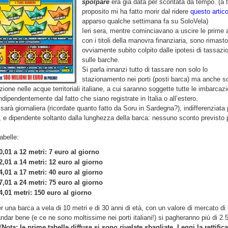
spolpare
era già data per scontata da tempo. (a t
proposito mi ha fatto morir dal ridere
questo artico
apparso qualche settimana fa su SoloVela)
Ieri sera, mentre cominciavano a uscire le prime 
con i titoli della manovra finanziaria, sono rimasto
ovviamente subito colpito dalle ipotesi di tassazi
sulle barche.
Si parla innanzi tutto di tassare non solo lo
stazionamento nei porti (posti barca) ma anche so
zione nelle acque territoriali italiane, a cui saranno soggette tutte le imbarcazi
indipendentemente dal fatto che siano registrate in Italia o all’estero.
sarà giornaliera (ricordate quanto fatto da Soru in Sardegna?), indifferenziata 
 e dipendente soltanto dalla lunghezza della barca: nessuno sconto previsto p
abelle:
0,01 a 12 metri: 7 euro al giorno
2,01 a 14 metri: 12 euro al giorno
4,01 a 17 metri: 40 euro al giorno
7,01 a 24 metri: 75 euro al giorno
4,01 metri: 150 euro al giorno
r una barca a vela di 10 metri e di 30 anni di età, con un valore di mercato di
ndar bene (e ce ne sono moltissime nei porti italiani!) si pagheranno più di 2.
(
Nota: le prime tabelle diffuse si sono rivelate sbagliate. Leggi la rettifica