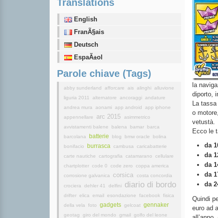
Translations
English
FranÃ§ais
Deutsch
EspaÃ±ol
Parole chiave (Tags)
la naviga
abby sunderland
afforcare
ais
alinghi
alluvione
diporto, 
liguria 2011
alternatore
ancoraggi
andature
La tassa 
andrea mura
aonami
app android
app iphone
o motore,
arc 2015
appennellare
asimmetrico
vetustà.
avvistamenti balene
balena
bamar
barca
Ecco le t
batterie
barcolana
blog
bmw oracle
bolina
da 1
burrasca
bonifacio
cambusa
caricabatterie
da 1
carte nautiche
cartografia
catamarano
cellulare
da 1
chartplotter
code 0
code zero
coppa america
da 1
corsica
corrosione galvanica
costa concordia
diario di bordo
da 2
crociera
dehler 41
delfini
drifter
elica
email
esondazione
facebook
fisica
Quindi pe
gadgets
gennaker
della vela
foto
gelcoat
euro ad a
geotag
giro del mondo
gmail
golfo del leone
all’anno. 