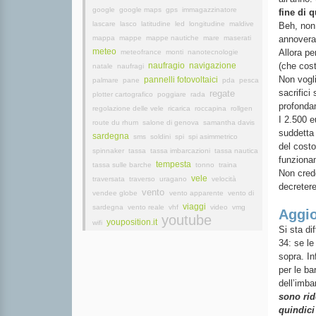
google
google maps
gps
immagazzinatore
fine di q
lascare
lasco
latitudine
led
longitudine
maldive
Beh, non 
mappa
mappe
mappe nautiche
mare
maserati
annoverat
meteo
Allora pe
meteofrance
monti
nanotecnologie
naufragio
navigazione
(che cost
natale
naufragi
Non vogli
pannelli fotovoltaici
palmare
pane
pda
pesca
sacrifici
regate
plotter cartografico
poggiare
rada
profonda
regolazione delle vele
ricarica
roccapina
rollgen
I 2.500 e
route du rhum
salone di genova
samantha davis
suddetta 
sardegna
sms
soldini
spi
spi asimmetrico
del costo
spinnaker
tassa
tassa imbarcazioni
tassa nautica
funziona
tempesta
tassa sulle barche
tonno
traina
Non credo
vele
traversata
traverso
uragano
velocità
decretere
vento
vendee globe
vento apparente
vento di
viaggi
sardegna
vento reale
vhf
video
vmg
Aggio
youtube
youposition.it
wifi
Si sta di
34: se le
sopra. In
per le ba
dell’imba
sono rid
quindici