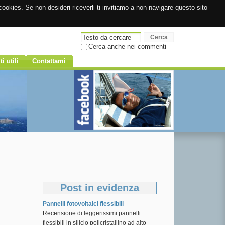
ookies. Se non desideri riceverli ti invitiamo a non navigare questo sito
Cerca anche nei commenti
ti utili
Contattami
Post in evidenza
Pannelli fotovoltaici flessibili
Recensione di leggerissimi pannelli
flessibili in silicio policristallino ad alto