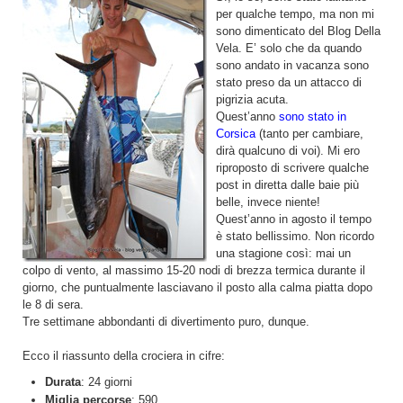
per qualche tempo, ma non mi
sono dimenticato del Blog Della
Vela. E’ solo che da quando
sono andato in vacanza sono
stato preso da un attacco di
pigrizia acuta.
Quest’anno
sono stato in
Corsica
(tanto per cambiare,
dirà qualcuno di voi). Mi ero
riproposto di scrivere qualche
post in diretta dalle baie più
belle, invece niente!
Quest’anno in agosto il tempo
è stato bellissimo. Non ricordo
una stagione così: mai un
colpo di vento, al massimo 15-20 nodi di brezza termica durante il
giorno, che puntualmente lasciavano il posto alla calma piatta dopo
le 8 di sera.
Tre settimane abbondanti di divertimento puro, dunque.
Ecco il riassunto della crociera in cifre:
Durata
: 24 giorni
Miglia percorse
: 590