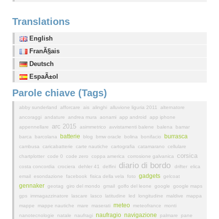
Translations
English
FranÃ§ais
Deutsch
EspaÃ±ol
Parole chiave (Tags)
abby sunderland
afforcare
ais
alinghi
alluvione liguria 2011
alternatore
ancoraggi
andature
andrea mura
aonami
app android
app iphone
arc 2015
appennellare
asimmetrico
avvistamenti balene
balena
bamar
batterie
burrasca
barca
barcolana
blog
bmw oracle
bolina
bonifacio
cambusa
caricabatterie
carte nautiche
cartografia
catamarano
cellulare
corsica
chartplotter
code 0
code zero
coppa america
corrosione galvanica
diario di bordo
costa concordia
crociera
dehler 41
delfini
drifter
elica
gadgets
email
esondazione
facebook
fisica della vela
foto
gelcoat
gennaker
geotag
giro del mondo
gmail
golfo del leone
google
google maps
gps
immagazzinatore
lascare
lasco
latitudine
led
longitudine
maldive
mappa
meteo
mappe
mappe nautiche
mare
maserati
meteofrance
monti
naufragio
navigazione
nanotecnologie
natale
naufragi
palmare
pane