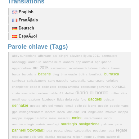
Translations
English
FranÃ§ais
Deutsch
EspaÃ±ol
Parole chiave (Tags)
abby sunderland
afforcare
ais
alinghi
alluvione liguria 2011
alternatore
ancoraggi
andature
andrea mura
aonami
app android
app iphone
arc 2015
appennellare
asimmetrico
avvistamenti balene
balena
bamar
batterie
burrasca
barca
barcolana
blog
bmw oracle
bolina
bonifacio
cambusa
caricabatterie
carte nautiche
cartografia
catamarano
cellulare
corsica
chartplotter
code 0
code zero
coppa america
corrosione galvanica
diario di bordo
costa concordia
crociera
dehler 41
delfini
drifter
elica
gadgets
email
esondazione
facebook
fisica della vela
foto
gelcoat
gennaker
geotag
giro del mondo
gmail
golfo del leone
google
google maps
gps
immagazzinatore
lascare
lasco
latitudine
led
longitudine
maldive
mappa
meteo
mappe
mappe nautiche
mare
maserati
meteofrance
monti
naufragio
navigazione
nanotecnologie
natale
naufragi
palmare
pane
regate
pannelli fotovoltaici
pda
pesca
plotter cartografico
poggiare
rada
regolazione delle vele
ricarica
roccapina
rollgen
route du rhum
salone di