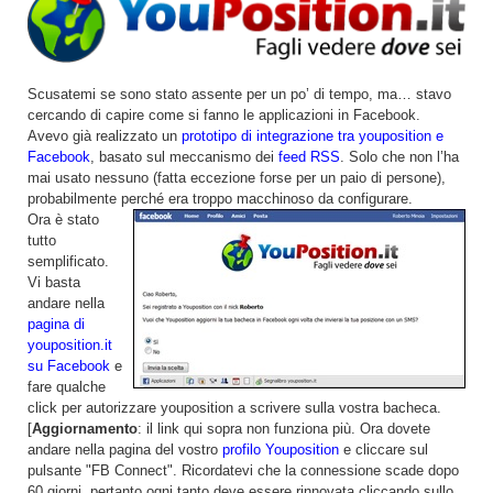
Scusatemi se sono stato assente per un po’ di tempo, ma… stavo
cercando di capire come si fanno le applicazioni in Facebook.
Avevo già realizzato un
prototipo di integrazione tra youposition e
Facebook
, basato sul meccanismo dei
feed RSS
. Solo che non l’ha
mai usato nessuno (fatta eccezione forse per un paio di persone),
probabilmente perché era troppo macchinoso da configurare.
Ora è stato
tutto
semplificato.
Vi basta
andare nella
pagina di
youposition.it
su Facebook
e
fare qualche
click per autorizzare youposition a scrivere sulla vostra bacheca.
[
Aggiornamento
: il link qui sopra non funziona più. Ora dovete
andare nella pagina del vostro
profilo Youposition
e cliccare sul
pulsante "FB Connect". Ricordatevi che la connessione scade dopo
60 giorni, pertanto ogni tanto deve essere rinnovata cliccando sullo