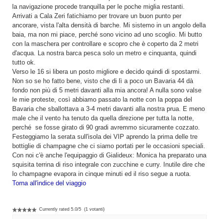
la navigazione procede tranquilla per le poche miglia restanti.
Arrivati a Cala Zeri fatichiamo per trovare un buon punto per
ancorare, vista l'alta densità di barche. Mi sistemo in un angolo della
baia, ma non mi piace, perché sono vicino ad uno scoglio. Mi butto
con la maschera per controllare e scopro che è coperto da 2 metri
d'acqua. La nostra barca pesca solo un metro e cinquanta, quindi
tutto ok.
Verso le 16 si libera un posto migliore e decido quindi di spostarmi.
Non so se ho fatto bene, visto che di lì a poco un Bavaria 44 dà
fondo non più di 5 metri davanti alla mia ancora! A nulla sono valse
le mie proteste, così abbiamo passato la notte con la poppa del
Bavaria che sballottava a 3-4 metri davanti alla nostra prua. E meno
male che il vento ha tenuto da quella direzione per tutta la notte,
perché se fosse girato di 90 gradi avremmo sicuramente cozzato.
Festeggiamo la serata sull'isola dei VIP aprendo la prima delle tre
bottiglie di champagne che ci siamo portati per le occasioni speciali.
Con noi c'è anche l'equipaggio di Gialideux: Monica ha preparato una
squisita terrina di riso integrale con zucchine e curry. Inutile dire che
lo champagne evapora in cinque minuti ed il riso segue a ruota.
Torna all'indice del viaggio
Currently rated
5.0
/
5
(
1
votanti)