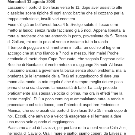
Mercoledì 13 agosto 2008
Lasciamo il porto di Bonifacio verso le 11, dopo aver assistito alle
classiche scene tipiche di ogni anno: barche che si cozzano per la
troppa confusione, insulti vari eccetera.
Fuori c'è già un bell'ovest forza 4-5. Svolgo subito il fiocco e mi
metto al lasco: senza randa facciamo già 5 nodi. Appena liberata la
rotta al traghetto che sta entrando in porto, proveniente da S. Teresa
di Gallura, mi metto prua al vento e issiamo tutta la randa.
Il tempo di poggiare e di rimettermi in rotta, un occhio al log e mi
accorgo che stiamo filando a 7 nodi e mezzo. Non male! Poche
centinaia di metri dopo Capo Pertusato, che segnala l'ingesso nelle
Bocche di Bonifacio, il vento rinforza e raggiunge 25 nodi. Al lasco
riusciamo ancora a governare la barca senza alcun problema, ma la
prudenza (e le lamentele della Tita) mi suggeriscono di dare una
mano alla randa: la mia regola è che è sempre meglio ridurre poco
prima che ci sia davvero la necessità di farlo. La Lady procede
praticamente alla stessa velocità di prima, ma ora in effetti "me la
sento meglio". Di lì a poco comunque ammainiamo tutta la randa e
procediamo col solo fiocco, con l'intento di aspettare Federico e
Monica, che sono usciti dal porto di Bonifacio 10 o 15 minuti dopo di
noi. Eccoli, che arrivano a velocità esagerata e si fermano a dare
una mano solo quando ci raggiungono.
Passiamo a sud di Lavezzi, per poi fare rotta a nord verso Cala Zeri,
nell'isola di Cavallo. Ora il mare è piatto: siamo coperti da Lavezzi e