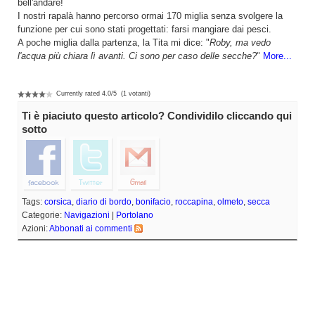
bell'andare!
I nostri rapalà hanno percorso ormai 170 miglia senza svolgere la
funzione per cui sono stati progettati: farsi mangiare dai pesci.
A poche miglia dalla partenza, la Tita mi dice: "
Roby, ma vedo
l'acqua più chiara lì avanti. Ci sono per caso delle secche?
"
More...
Currently rated
4.0
/
5
(
1
votanti)
Ti è piaciuto questo articolo? Condividilo cliccando qui
sotto
Tags:
corsica
,
diario di bordo
,
bonifacio
,
roccapina
,
olmeto
,
secca
Categorie:
Navigazioni
|
Portolano
Azioni:
Abbonati ai commenti