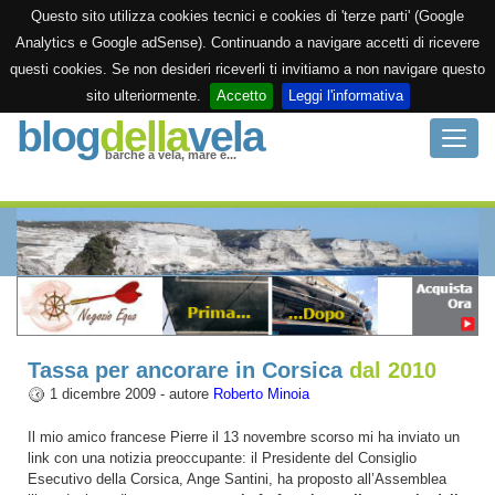
Questo sito utilizza cookies tecnici e cookies di 'terze parti' (Google
Analytics e Google adSense). Continuando a navigare accetti di ricevere
questi cookies. Se non desideri riceverli ti invitiamo a non navigare questo
sito ulteriormente.
Accetto
Leggi l'informativa
blog
della
vela
Toggle
barche a vela, mare e...
naviga
Home
Diario di bordo
Archivio
Siti utili
Tassa per ancorare in Corsica
dal 2010
1 dicembre 2009 - autore
Roberto Minoia
Contattami
Il mio amico francese Pierre il 13 novembre scorso mi ha inviato un
link con una notizia preoccupante: il Presidente del Consiglio
Esecutivo della Corsica, Ange Santini, ha proposto all’Assemblea