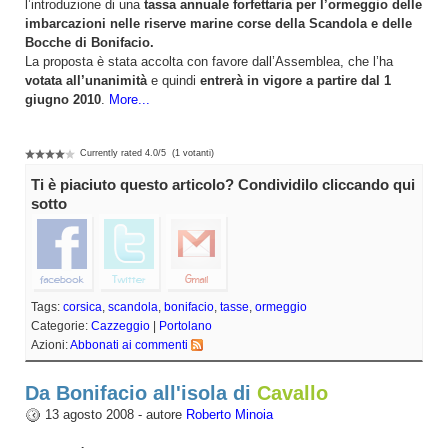
l’introduzione di una
tassa annuale forfettaria per l’ormeggio delle
imbarcazioni nelle riserve marine corse della Scandola e delle
Bocche di Bonifacio.
La proposta è stata accolta con favore dall’Assemblea, che l’ha
votata all’unanimità
e quindi
entrerà in vigore a partire dal 1
giugno 2010
.
More...
Currently rated
4.0
/
5
(
1
votanti)
Ti è piaciuto questo articolo? Condividilo cliccando qui
sotto
Tags:
corsica
,
scandola
,
bonifacio
,
tasse
,
ormeggio
Categorie:
Cazzeggio
|
Portolano
Azioni:
Abbonati ai commenti
Da Bonifacio all'isola di
Cavallo
13 agosto 2008 - autore
Roberto Minoia