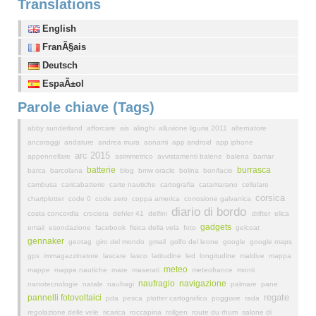
Translations
English
FranÃ§ais
Deutsch
EspaÃ±ol
Parole chiave (Tags)
abby sunderland
afforcare
ais
alinghi
alluvione liguria 2011
alternatore
ancoraggi
andature
andrea mura
aonami
app android
app iphone
arc 2015
appennellare
asimmetrico
avvistamenti balene
balena
bamar
batterie
burrasca
barca
barcolana
blog
bmw oracle
bolina
bonifacio
cambusa
caricabatterie
carte nautiche
cartografia
catamarano
cellulare
corsica
chartplotter
code 0
code zero
coppa america
corrosione galvanica
diario di bordo
costa concordia
crociera
dehler 41
delfini
drifter
elica
gadgets
email
esondazione
facebook
fisica della vela
foto
gelcoat
gennaker
geotag
giro del mondo
gmail
golfo del leone
google
google maps
gps
immagazzinatore
lascare
lasco
latitudine
led
longitudine
maldive
mappa
meteo
mappe
mappe nautiche
mare
maserati
meteofrance
monti
naufragio
navigazione
nanotecnologie
natale
naufragi
palmare
pane
regate
pannelli fotovoltaici
pda
pesca
plotter cartografico
poggiare
rada
regolazione delle vele
ricarica
roccapina
rollgen
route du rhum
salone di