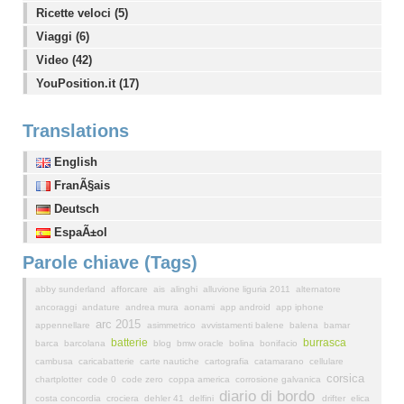
Ricette veloci (5)
Viaggi (6)
Video (42)
YouPosition.it (17)
Translations
English
FranÃ§ais
Deutsch
EspaÃ±ol
Parole chiave (Tags)
abby sunderland
afforcare
ais
alinghi
alluvione liguria 2011
alternatore
ancoraggi
andature
andrea mura
aonami
app android
app iphone
arc 2015
appennellare
asimmetrico
avvistamenti balene
balena
bamar
batterie
burrasca
barca
barcolana
blog
bmw oracle
bolina
bonifacio
cambusa
caricabatterie
carte nautiche
cartografia
catamarano
cellulare
corsica
chartplotter
code 0
code zero
coppa america
corrosione galvanica
diario di bordo
costa concordia
crociera
dehler 41
delfini
drifter
elica