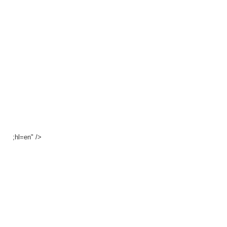
;hl=en" />