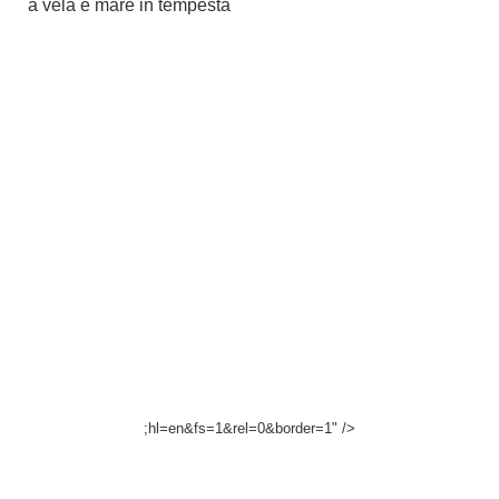
a vela e mare in tempesta
;hl=en&fs=1&rel=0&border=1" />