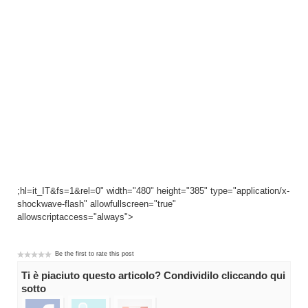
;hl=it_IT&fs=1&rel=0" width="480" height="385" type="application/x-
shockwave-flash" allowfullscreen="true"
allowscriptaccess="always">
Be the first to rate this post
Ti è piaciuto questo articolo? Condividilo cliccando qui
sotto