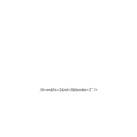
;hl=en&fs=1&rel=0&border=1" />