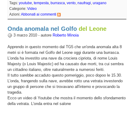
Tags:
youtube
,
tempesta
,
burrasca
,
vento
,
naufragi
,
uragano
Categorie:
Video
Azioni:
Abbonati ai commenti
Onda anomala nel Golfo
del Leone
3 marzo 2010 - autore
Roberto Minoia
Apprendo in questo momento dal TG5 che un'onda anomala alta 8
metri si è formata nel Golfo del Leone oggi durante una burrasca.
L'onda ha investito una nave da crociera cipriota, di nome Louis
Majesty (o Louis Majestic) ed ha causato due morti, tra cui sembra
un cittadino italiano, oltre naturalmente a numerosi feriti.
Il tutto sarebbe accaduto questo pomeriggio, poco dopoo le 15.30.
L'onda, frangendo sulla nave, avrebbe rotto una vetrata investendo
un gruppo di persone che si trovavano all'interno e provocando la
tragedia.
Ecco un video di Youtube che mostra il momento dello sfondamento
della vetrata. L'onda entra nel salone