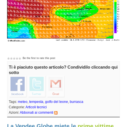
Be the first to rate this post
Ti è piaciuto questo articolo? Condividilo cliccando qui
sotto
Tags:
meteo
,
tempesta
,
golfo del leone
,
burrasca
Categorie:
Articoli tecnici
Azioni:
Abbonati ai commenti
La Vendee Globe miete le
prime vittime