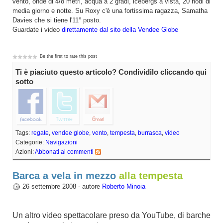
vento, onde di 4/8 metri, acqua a 2 gradi, icebergs a vista, 20 nodi di
media giorno e notte. Su Roxy c'è una fortissima ragazza, Samatha
Davies che si tiene l'11° posto.
Guardate i video
direttamente dal sito della Vendee Globe
Be the first to rate this post
Ti è piaciuto questo articolo? Condividilo cliccando qui
sotto
Tags:
regate
,
vendee globe
,
vento
,
tempesta
,
burrasca
,
video
Categorie:
Navigazioni
Azioni:
Abbonati ai commenti
Barca a vela in mezzo
alla tempesta
26 settembre 2008 - autore
Roberto Minoia
Un altro video spettacolare preso da YouTube, di barche