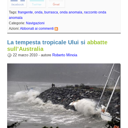
Tags:
frangente
,
onda
,
burrasca
,
onda anomala
,
racconto onda
anomala
Categorie:
Navigazioni
Azioni:
Abbonati ai commenti
La tempesta tropicale Ului si
abbatte
sull’Australia
22 marzo 2010 - autore
Roberto Minoia