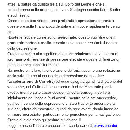
attesi a partire da questa sera sul Golfo del Leone e che si
estenderanno nelle ore successive a Sardegna occidentale , Sicilia
e sud Tirreno.
Come potete ben vedere, una
profonda depressione
si trova in
queste ore sulla Francia occidentale e si muove rapidamente verso
est.
Notate le isobare come sono
ravvicinate
: questo vuol dire che il
gradiente barico è molto elevato
nelle zone circostanti il centro
della depressione.
Gradiente barico alto significa che zone relativamente vicine tra di
loro
hanno differenze di pressione elevate
e queste differenze di
pressione originano i forti venti.
Nel nostro emisfero, la circolazione dell'aria assume una
rotazione
antioraria
intorno al centro della depressione (vi ricordate
l'
accelerazione di Corioli
?) ed ecco spiegata quindi la direzione del
vento che, nel Golfo del Leone sarà quindi da Maestrale (nord-
ovest), mentre sulle coste occidentali della Sardegna soffierà
inizialmente da libeccio (sud-ovest), mentre nelle ore successive,
quando il centro della depressione si sarà trasferito ancora più a
sud-est, girerà da maestrale, quindi da nord ovest, dando luogo ad
un
mare incrociato
, particolarmente pericoloso per la navigazione.
Grazie al cielo sono qui seduto sul divano!!!
Leggete anche l'articolo precedente, con le carte di
previsione dei