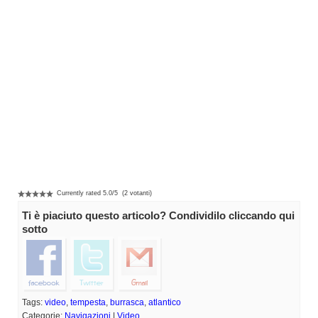
Currently rated
5.0
/
5
(
2
votanti)
Ti è piaciuto questo articolo? Condividilo cliccando qui
sotto
Tags:
video
,
tempesta
,
burrasca
,
atlantico
Categorie:
Navigazioni
|
Video