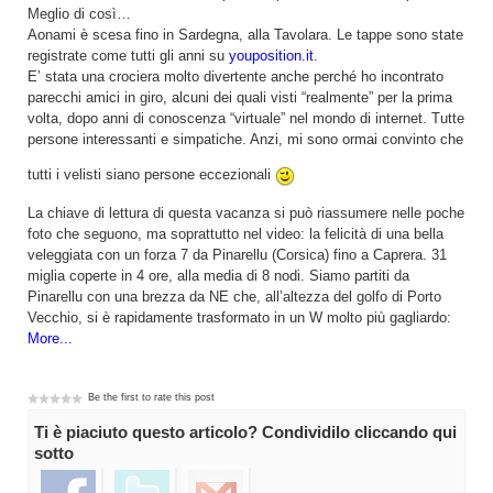
Meglio di così…
Aonami è scesa fino in Sardegna, alla Tavolara. Le tappe sono state
registrate come tutti gli anni su
youposition.it
.
E’ stata una crociera molto divertente anche perché ho incontrato
parecchi amici in giro, alcuni dei quali visti “realmente” per la prima
volta, dopo anni di conoscenza “virtuale” nel mondo di internet. Tutte
persone interessanti e simpatiche. Anzi, mi sono ormai convinto che
tutti i velisti siano persone eccezionali
La chiave di lettura di questa vacanza si può riassumere nelle poche
foto che seguono, ma soprattutto nel video: la felicità di una bella
veleggiata con un forza 7 da Pinarellu (Corsica) fino a Caprera. 31
miglia coperte in 4 ore, alla media di 8 nodi. Siamo partiti da
Pinarellu con una brezza da NE che, all’altezza del golfo di Porto
Vecchio, si è rapidamente trasformato in un W molto più gagliardo:
More...
Be the first to rate this post
Ti è piaciuto questo articolo? Condividilo cliccando qui
sotto