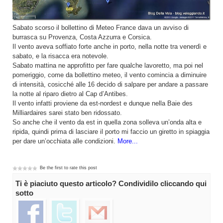
Sabato scorso il bollettino di Meteo France dava un avviso di
burrasca su Provenza, Costa Azzurra e Corsica.
Il vento aveva soffiato forte anche in porto, nella notte tra venerdì e
sabato, e la risacca era notevole.
Sabato mattina ne approfitto per fare qualche lavoretto, ma poi nel
pomeriggio, come da bollettino meteo, il vento comincia a diminuire
di intensità, cosicché alle 16 decido di salpare per andare a passare
la notte al riparo dietro al Cap d’Antibes.
Il vento infatti proviene da est-nordest e dunque nella Baie des
Milliardaires sarei stato ben ridossato.
So anche che il vento da est in quella zona solleva un’onda alta e
ripida, quindi prima di lasciare il porto mi faccio un giretto in spiaggia
per dare un’occhiata alle condizioni.
More...
Be the first to rate this post
Ti è piaciuto questo articolo? Condividilo cliccando qui
sotto