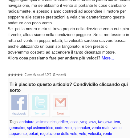
navigazione, ma se abbiamo il vento al portante le cose cambiano
radicalmente, e spesso siamo costretti ad accendere il motore per
sopperire alle scarse prestazioni a vela che caratterizzano queste
andature con poco vento.
Se poi la nostra meta si trova proprio nella direzione verso cui spira
il vento, allora siamo nella condizione peggiore. Se ci mettessimo in
rotta col vento in poppa, infatti, la velocità sarebbe davvero bassa
anche utilizzando un buon spi tangonato, e ben presto ci
troveremmo costretti ad accendere il tanto detestato motore.
Allora
cosa possiamo fare per andare più veloci?
More...
Currently rated
4.5
/
5
(
2
votanti)
Ti è piaciuto questo articolo? Condividilo cliccando qui
sotto
Tags:
andature
,
asimmetrico
,
drifter
,
lasco
,
vmg
,
aws
,
tws
,
awa
,
twa
,
gennaker
,
spi asimmetrico
,
code zero
,
spinnaker
,
vento reale
,
vento
apparente
,
polari
,
regolazione delle vele
,
vele
,
velocità
,
vento