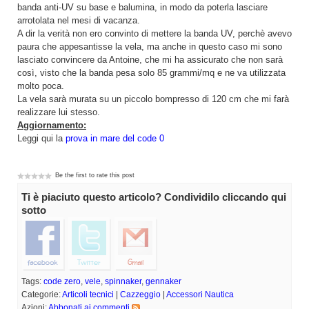
banda anti-UV su base e balumina, in modo da poterla lasciare
arrotolata nel mesi di vacanza.
A dir la verità non ero convinto di mettere la banda UV, perchè avevo
paura che appesantisse la vela, ma anche in questo caso mi sono
lasciato convincere da Antoine, che mi ha assicurato che non sarà
così, visto che la banda pesa solo 85 grammi/mq e ne va utilizzata
molto poca.
La vela sarà murata su un piccolo bompresso di 120 cm che mi farà
realizzare lui stesso.
Aggiornamento:
Leggi qui la
prova in mare del code 0
Be the first to rate this post
Ti è piaciuto questo articolo? Condividilo cliccando qui
sotto
Tags:
code zero
,
vele
,
spinnaker
,
gennaker
Categorie:
Articoli tecnici
|
Cazzeggio
|
Accessori Nautica
Azioni:
Abbonati ai commenti