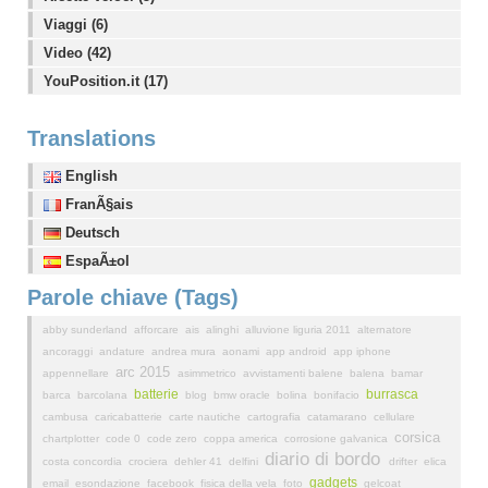
Viaggi (6)
Video (42)
YouPosition.it (17)
Translations
English
FranÃ§ais
Deutsch
EspaÃ±ol
Parole chiave (Tags)
abby sunderland
afforcare
ais
alinghi
alluvione liguria 2011
alternatore
ancoraggi
andature
andrea mura
aonami
app android
app iphone
arc 2015
appennellare
asimmetrico
avvistamenti balene
balena
bamar
batterie
burrasca
barca
barcolana
blog
bmw oracle
bolina
bonifacio
cambusa
caricabatterie
carte nautiche
cartografia
catamarano
cellulare
corsica
chartplotter
code 0
code zero
coppa america
corrosione galvanica
diario di bordo
costa concordia
crociera
dehler 41
delfini
drifter
elica
gadgets
email
esondazione
facebook
fisica della vela
foto
gelcoat